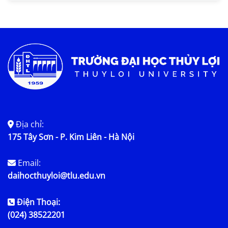
Tin KHCN và HTQT
Tin tức chung
Địa chỉ:
175 Tây Sơn - P. Kim Liên - Hà Nội
Email:
daihocthuyloi@tlu.edu.vn
Điện Thoại:
(024) 38522201