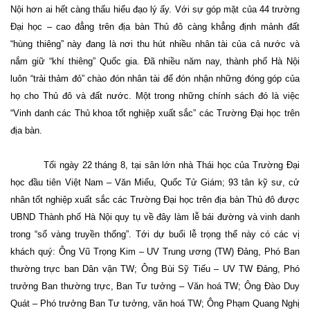
Nội hơn ai hết càng thấu hiểu đạo lý ấy. Với sự góp mặt của 44 trường
Đại học – cao đẳng trên địa bàn Thủ đô càng khẳng định mảnh đất
“hùng thiêng” này đang là nơi thu hút nhiều nhân tài của cả nước và
nắm giữ “khí thiêng” Quốc gia. Đã nhiều năm nay, thành phố Hà Nội
luôn “trải thảm đỏ” chào đón nhân tài để đón nhận những đóng góp của
họ cho Thủ đô và đất nước. Một trong những chính sách đó là việc
“Vinh danh các Thủ khoa tốt nghiệp xuất sắc” các Trường Đại học trên
địa bàn.
Tối ngày 22 tháng 8, tại sân lớn nhà Thái học của Trường Đại
học đầu tiên Việt Nam – Văn Miếu, Quốc Tử Giám; 93 tân kỹ sư, cử
nhân tốt nghiệp xuất sắc các Trường Đại học trên địa bàn Thủ đô được
UBND Thành phố Hà Nội quy tụ về đây làm lễ bái đường và vinh danh
trong “sổ vàng truyền thống”. Tới dự buổi lễ trọng thể này có các vị
khách quý: Ông Vũ Trọng Kim – UV Trung ương (TW) Đảng, Phó Ban
thường trực ban Dân vận TW; Ông Bùi Sỹ Tiếu – UV TW Đảng, Phó
trưởng Ban thường trực, Ban Tư tưởng – Văn hoá TW; Ông Đào Duy
Quát – Phó trưởng Ban Tư tưởng, văn hoá TW; Ông Phạm Quang Nghị