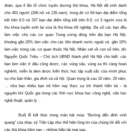
đoàn, qua 4 lần tổ chức tuyên dương thủ khoa, Hà Nội đã vinh danh
cho 401 người (266 nữ và 135 nam), trong đó có 64 bạn đạt điểm tổng
kết trên 9.0 và 337 bạn đạt điểm tổng kết trên 8.0; có 3 người vừa là
thu khoa tuyển sinh lại vừa là thủ khoa tốt nghiệp. Đa số các bạn đều
làm việc cho các cơ quan Trung ương đóng trên địa bạn Hà Nội,
khoảng gần 20% làm việc cho các liên doanh nước ngoài và
gần 10%
làm việc trong các cơ quan thuộc Hà Nội. Nhận xét về con số trên, đ/c
Nguyễn Quốc Triệu – Chủ tịch UBND thành phố Hà Nội cho biết: các
bạn làm việc ở đâu cũng được, các vùng sâu, vùng xa thì càng hoan
nghênh, miễn là đem được kiến thức học tập xuất sắc của mình phục
vụ cho bản thân, gia đình và xã hội. Quan trọng là sau 10 năm, 20 năm,
… nữa bao nhiêu bạn trẻ hôm nay thực sự trở thành hiền tài – là
nguyên khí Quốc gia trong các lĩnh vực khoa học công nghệ, văn học
nghệ thuật, quản lý…
Buổi lễ kết thúc trong màn hát múa: “Đường đến đỉnh vinh
quang” của nhạc sỹ Trần Lập như thể hiện lòng tin của chúng tôi đối với
các thủ khoa hôm nay – những hiền tài mai sau.