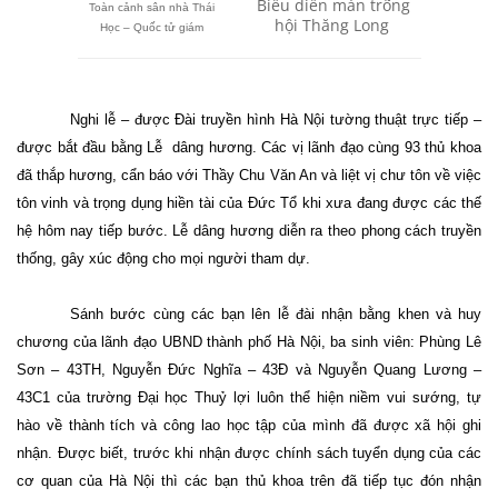
Biểu diễn màn trống
Toàn cảnh sân nhà Thái
hội Thăng Long
Học – Quốc tử giám
Nghi lễ – được Đài truyền hình Hà Nội tường thuật trực tiếp –
được bắt đầu bằng Lễ
dâng hương. Các vị lãnh đạo cùng 93 thủ khoa
đã thắp hương, cẩn báo với Thầy
Chu
Văn An và liệt vị chư tôn về việc
tôn vinh và trọng dụng hiền tài của Đức Tổ khi xưa đang được các thế
hệ hôm nay tiếp bước. Lễ dâng hương diễn ra theo phong cách truyền
thống, gây xúc động cho mọi người tham dự.
Sánh bước cùng các bạn lên lễ đài nhận bằng khen và huy
chương của lãnh đạo UBND thành phố Hà Nội, ba sinh viên: Phùng Lê
Sơn – 43TH, Nguyễn Đức Nghĩa – 43Đ và Nguyễn Quang Lương –
43C1 của trường Đại học Thuỷ lợi luôn thể hiện niềm vui sướng, tự
hào về thành tích và công lao học tập của mình đã được xã hội ghi
nhận. Được biết, trước khi nhận được chính sách tuyển dụng của các
cơ quan của Hà Nội thì các bạn thủ khoa trên đã tiếp tục đón nhận