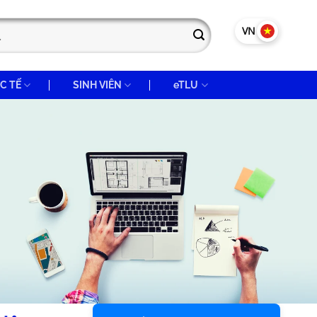
VN
EN
C TẾ
SINH VIÊN
eTLU