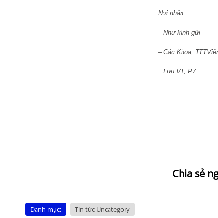
Nơi nhận
:
– Như kính gửi
– Các Khoa, TTTViệ
– Lưu VT, P7
Danh mục:
Tin tức Uncategory