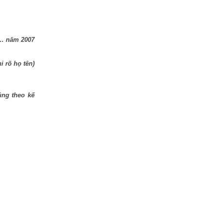
 … năm 2007
i rõ họ tên)
úng theo kế