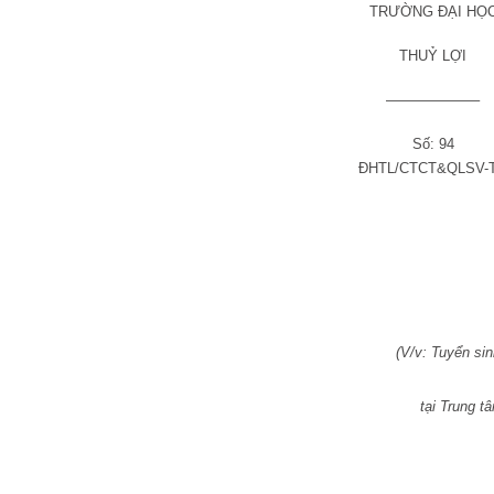
TRƯỜNG ĐẠI HỌ
THUỶ LỢI
——————–
Số: 94
ĐHTL/CTCT&QLSV-
(V/v: Tuyển sin
tại Trung t