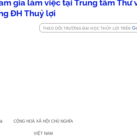
am gia làm việc tại Trung tâm Thư 
ng ĐH Thuỷ lợi
THEO DÕI TRƯỜNG ĐẠI HỌC THỦY LỢI TRÊN
 &
CỘNG HOÀ XÃ HỘI CHỦ NGHĨA
VIỆT
NAM