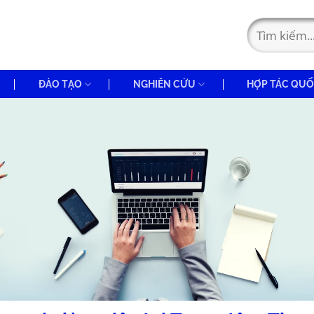
ĐÀO TẠO
NGHIÊN CỨU
HỢP TÁC QUỐ