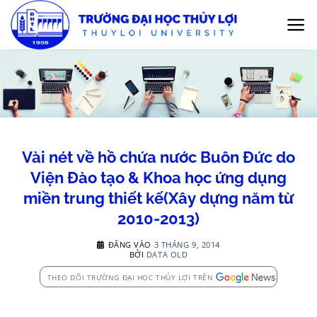
Bỏ
qua
nội
dung
Vài nét về hồ chứa nước Buôn Đức do
Viện Đào tạo & Khoa học ứng dụng
miền trung thiết kế(Xây dựng năm từ
2010-2013)
ĐĂNG VÀO
3 THÁNG 9, 2014
BỞI
DATA OLD
THEO DÕI TRƯỜNG ĐẠI HỌC THỦY LỢI TRÊN