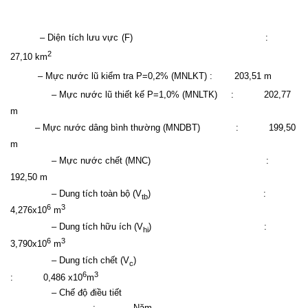
– Diện tích lưu vực (F)
:
2
27,10
km
– Mực nước lũ kiểm tra P=0,2% (MNLKT)
:
203,51
m
–
Mực nước lũ thiết kế P=1,0%
(MNLTK)
:
202,77
m
– Mực nước dâng bình thường (MNDBT)
:
199,50
m
– Mực nước chết (MNC)
:
192,50
m
– Dung tích toàn bộ (V
)
:
tb
6
3
4,276
x10
m
– Dung tích hữu ích (V
)
:
hi
6
3
3,790
x10
m
– Dung tích chết (V
)
c
6
3
:
0,486
x10
m
– Chế độ điều tiết
:
Năm