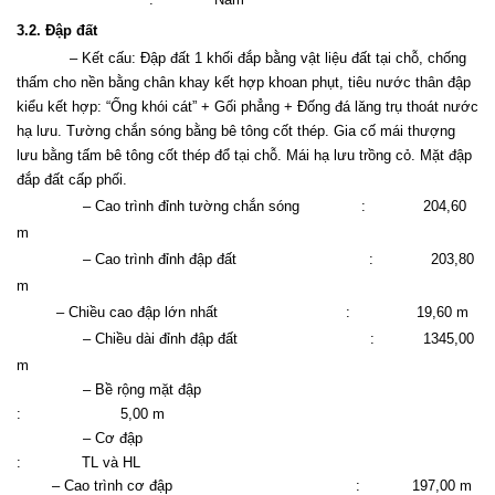
3.2. Đập đất
– Kết cấu: Đập đất 1 khối đắp bằng vật liệu đất tại chỗ, chống
thấm cho nền bằng chân khay kết hợp khoan phụt, tiêu nước thân đập
kiểu kết hợp: “Ống khói cát” + Gối phẳng + Đống đá lăng trụ thoát nước
hạ lưu. Tường chắn sóng bằng bê tông cốt thép. Gia cố mái thượng
lưu bằng tấm bê tông cốt thép đổ tại chỗ. Mái hạ lưu trồng cỏ. Mặt đập
đắp đất cấp phối.
– Cao trình đỉnh tường chắn sóng
:
204,60
m
– Cao trình đỉnh đập đất
:
203,80
m
– Chiều cao đập lớn nhất
:
19,60
m
– Chiều dài đỉnh đập đất
:
1345,00
m
– Bề rộng mặt đập
:
5,00 m
– Cơ đập
:
TL và HL
– Cao trình c
ơ đập
:
197,00 m