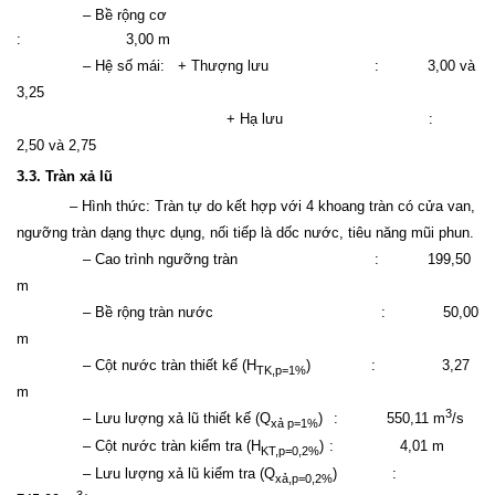
– Bề rộng cơ
:
3,00 m
– Hệ số mái:
+ Thượng lưu
:
3,00 và
3,25
+ Hạ lưu
:
2,50 và 2,75
3.3. Tràn xả lũ
– Hình thức:
Tràn tự do kết hợp với 4 khoang tràn có cửa van,
ngưỡng tràn dạng thực dụng,
nối tiếp là dốc nước, tiêu năng mũi phun.
– Cao trình ngưỡng tràn
:
199,50
m
– Bề rộng tràn nước
:
50,00
m
– Cột nước tràn thiết kế (
H
)
:
3,27
TK,p=1%
m
3
–
Lưu lượng xả lũ thiết kế (Q
)
:
550,11
m
/s
xả p=1%
–
Cột nước tràn kiểm tra (H
)
:
4,01
m
KT,p=0,2%
–
Lưu lượng xả lũ kiểm tra (Q
)
:
xả,p=0,2%
3