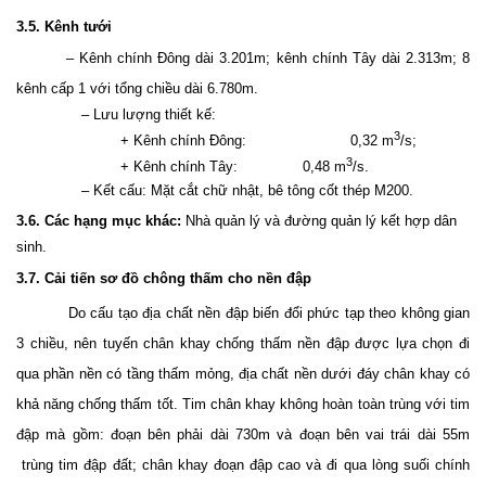
3.5. Kênh tưới
– Kênh chính Đông dài
3.201m;
kênh chính Tây dài
2.313m
; 8
kênh cấp 1 với tổng chiều dài
6.780
m.
– Lưu lượng thiết kế:
3
+ Kênh chính Đông:
0,32
m
/s;
3
+ Kênh chính Tây:
0,48
m
/s.
– Kết cấu: Mặt cắt chữ nhật, bê tông cốt thép M200.
3.6. Các hạng mục khác
:
Nhà quản lý và đường quản lý kết hợp dân
sinh.
3.7. Cải tiến sơ đồ chông thấm cho nền đập
Do cấu tạo địa chất nền đập biến đổi phức tạp theo không gian
3 chiều, nên tuyến chân khay chống thấm nền đập được lựa chọn đi
qua phần nền có tầng thấm mỏng, địa chất nền dưới đáy chân khay có
khả năng chống thấm tốt. Tim chân khay không hoàn toàn trùng với tim
đập mà gồm: đoạn bên phải dài 730m và đoạn bên vai trái dài 55m
trùng tim đập đất; chân khay đoạn đập cao và đi qua lòng suối chính