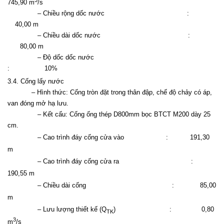
745,90
m
/s
– Chiều rộng dốc nước
:
40,00 m
– Chiều dài dốc nước
:
80,00 m
– Độ dốc dốc nước
:
10%
3.4. Cống lấy nước
– Hình thức: Cống tròn đặt trong thân đập, chế độ chảy có áp,
van đóng mở hạ lưu.
– Kết cấu: Cống ống thép D800mm bọc BTCT M200 dày
25
cm
.
– Cao trình đáy cống cửa vào
:
191,30
m
– Cao trình đáy cống cửa ra
:
190,55
m
– Chiều dài cống
:
85,00
m
– Lưu lượng thiết kế (Q
)
:
0,80
TK
3
m
/s