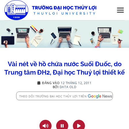
Bỏ
qua
nội
dung
Vài nét về hồ chứa nước Suối Đuốc, do
Trung tâm ĐH2, Đại học Thuỷ lợi thiết kế
ĐĂNG VÀO
12 THÁNG 12, 2011
BỞI
DATA OLD
THEO DÕI TRƯỜNG ĐẠI HỌC THỦY LỢI TRÊN