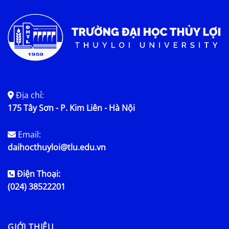
Địa chỉ:
175 Tây Sơn - P. Kim Liên - Hà Nội
Email:
daihocthuyloi@tlu.edu.vn
Điện Thoại:
(024) 38522201
GIỚI THIỆU