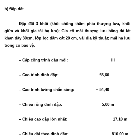
b) Đập đất
Đập đất 3 khối (khối chống thấm phía thượng lưu, khối
giữa và khối gia tải hạ lưu); Gia cố mái thượng lưu bằng đá lát
khan dày 30cm, lớp lọc dăm cát 20 cm, vải địa kỹ thuật; mái hạ lưu
trồng cỏ bảo vệ.
– Cấp công trình đầu mối:
III
– Cao trình đỉnh đập:
+ 53,60
– Cao trình tường chắn sóng:
+ 54,40
– Chiều rộng đỉnh đập:
5,00 m
– Chiều cao đập lớn nhất:
17,10 m
– Chiều dài theo đỉnh đập:
810,00 m