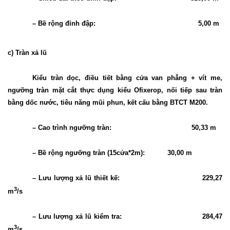
– Bề rộng đỉnh đập:
5,00 m
c) Tràn xả lũ
Kiểu tràn dọc, điều tiết bằng cửa van phẳng + vít me,
ngưỡng tràn mặt cắt thực dụng kiểu Ofixerop, nối tiếp sau tràn
bằng dốc nước, tiêu năng mũi phun, kết cấu bằng BTCT M200.
– Cao trình ngưỡng tràn:
50,33 m
– Bề rộng ngưỡng tràn (15cửa*2m):
30,00 m
– Lưu lượng xả lũ thiết kế:
229,27
3
m
/s
– Lưu lượng xả lũ kiểm tra:
284,47
3
m
/s