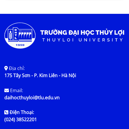
Tin KHCN và HTQT
Tin tức chung
Địa chỉ:
175 Tây Sơn - P. Kim Liên - Hà Nội
Email:
daihocthuyloi@tlu.edu.vn
Điện Thoại:
(024) 38522201