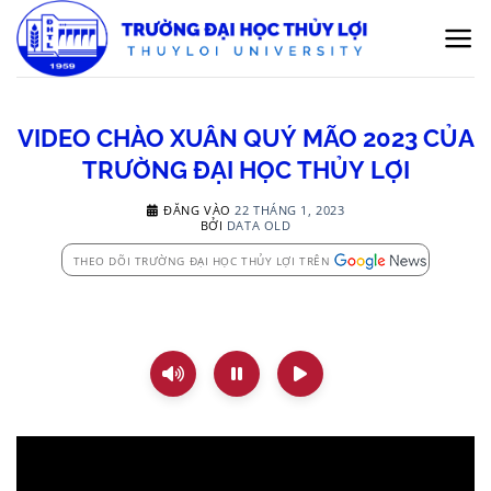
Bỏ
qua
nội
dung
VIDEO CHÀO XUÂN QUÝ MÃO 2023 CỦA
TRƯỜNG ĐẠI HỌC THỦY LỢI
ĐĂNG VÀO
22 THÁNG 1, 2023
BỞI
DATA OLD
THEO DÕI TRƯỜNG ĐẠI HỌC THỦY LỢI TRÊN