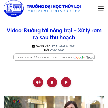
Bỏ
qua
nội
dung
Video: Đường tới nông trại – Xử lý rơm
rạ sau thu hoạch
ĐĂNG VÀO
17 THÁNG 6, 2021
BỞI
DATA OLD
THEO DÕI TRƯỜNG ĐẠI HỌC THỦY LỢI TRÊN