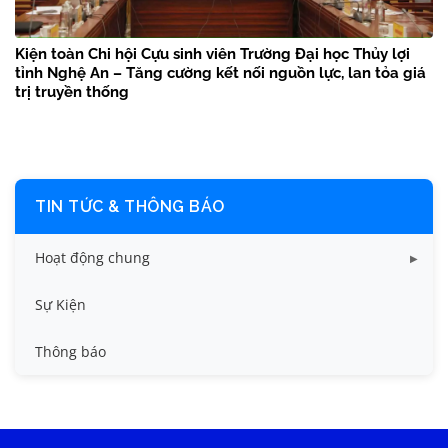
Kiện toàn Chi hội Cựu sinh viên Trường Đại học Thủy lợi
tỉnh Nghệ An – Tăng cường kết nối nguồn lực, lan tỏa giá
trị truyền thống
TIN TỨC & THÔNG BÁO
Hoạt động chung
Tin công tác sinh viên
Sự Kiện
Tin đào tạo
Thông báo
Tin KHCN và HTQT
Tin tức chung