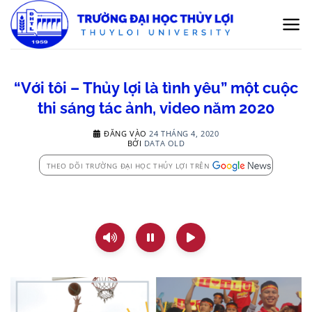
Bỏ
qua
nội
dung
“Với tôi – Thủy lợi là tình yêu” một cuộc
thi sáng tác ảnh, video năm 2020
ĐĂNG VÀO
24 THÁNG 4, 2020
BỞI
DATA OLD
THEO DÕI TRƯỜNG ĐẠI HỌC THỦY LỢI TRÊN