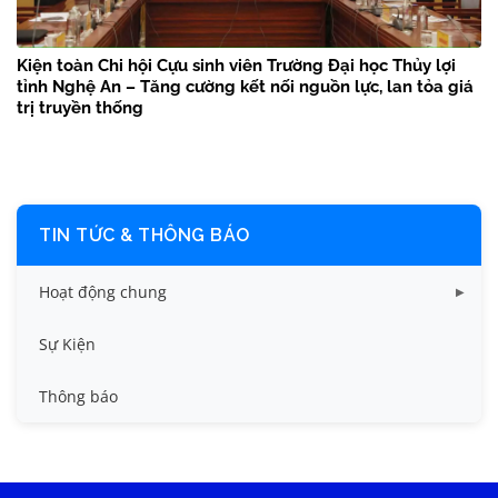
Kiện toàn Chi hội Cựu sinh viên Trường Đại học Thủy lợi
tỉnh Nghệ An – Tăng cường kết nối nguồn lực, lan tỏa giá
trị truyền thống
TIN TỨC & THÔNG BÁO
Hoạt động chung
Tin công tác sinh viên
Sự Kiện
Tin đào tạo
Thông báo
Tin KHCN và HTQT
Tin tức chung