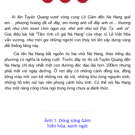
Ai lên Tuyên Quang vượt vòng cung Lô Gâm đến Na Hang quê
em… phượng hoàng đã về đây, em mong anh về đây anh ơi… thương
anh như chín mươi chín ngọn núi, nhớ anh như núi Pác Tạ
anh
ơi”.
Giai điệu bài hát “Tâm tình cô gái Nà Hang” của nhạc sĩ Lê Việt Hòa
vấn vương, như mời gọi những người con thủy lợi lên xây dựng vùng
đất thiêng liêng này.
Cái tên Na Hang bắt nguồn từ hai chữ Nà Hang, theo tiếng địa
phương có nghĩa là ruộng cuối. Trước đây từ thị xã Tuyên Quang đến
Na Hang chỉ duy nhất một con đường độc đạo dài hơn 100km nhưng
phải mất vài ngày đường. Ở nơi đây có những cánh đồng lúa, đồng
bông màu mỡ xen kẽ những núi đá vôi, những khu rừng nguyên sinh,
những hồ trên núi tạo nên phong cảnh hữu tình. Có thể nói Na Hang
như một nàng công chúa ngủ trong rừng chưa ai đánh thức.
Ảnh 1. Dòng sông Gâm
hiền hòa, xanh ngát