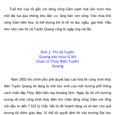
Tuổi thơ của tôi gắn với dòng sông Gâm xanh mát uốn lượn như
một dải lụa qua những khu dân cư, làng bản ven sông. Vào mùa khô
sông Gâm hiền hòa
là thế nhưng khi lũ về nó đục ngầu, gào thét. Hầu
như năm nào thị xã Tuyên Quang cũng bị ngập úng vài lần.
Ảnh 2. Thị xã Tuyên
Quang vào mùa lũ khi
chưa có Thủy điện Tuyên
Quang
Năm 2002 khi chính phủ phê duyệt báo cáo khả thi công trình thủy
điện Tuyên Quang tôi đang là một học sinh của một trường phổ thông
cách chân đập Thủy điện hiện nay khoảng 1km. Ngày ấy tôi chỉ mường
tượng về một công trình thủy điện lớn chặn dòng sông Gâm với tổng
vốn đầu tư đến 7.522 tỷ chắc hẳn là rất hoành tráng và sẽ làm cho quê
hương tôi thêm giàu đẹp. Vì thế tôi quyết định thi vào trường Đại học