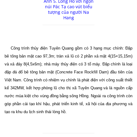
Ảnh 5. Lòng Hồ với ngọn
núi Pác Tạ cao vút biểu
tượng của người Na
Hang
Công trình thủy điện Tuyên Quang gồm có 3 hạng mục chính: Đập
bê tông bản mặt cao 97,3m; tràn xả lũ có 2 phần xả mặt 4(15×15,15m)
và xả đáy 8(4,5x6m); nhà máy thủy điện có 3 tổ máy. Đập chính là loại
đập đá đổ bê tông bản mặt (Concrete Face Rockfill Dam) đầu tiên của
Việt Nam. Công trình có nhiệm vụ chính là phát điện với công suất thiết
kế 342MW, kết hợp phòng lũ cho thị xã Tuyên Quang và là nguồn cấp
nước mùa kiệt cho vùng đồng bằng sông Hồng. Ngoài ra công trình còn
góp phần cải tạo khí hậu, phát triển kinh tế, xã hội của địa phương và
tạo ra khu du lịch sinh thái lòng hồ.