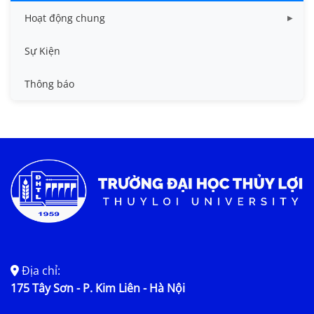
Hoạt động chung
Tin công tác sinh viên
Sự Kiện
Tin đào tạo
Thông báo
Tin KHCN và HTQT
Tin tức chung
Địa chỉ:
175 Tây Sơn - P. Kim Liên - Hà Nội