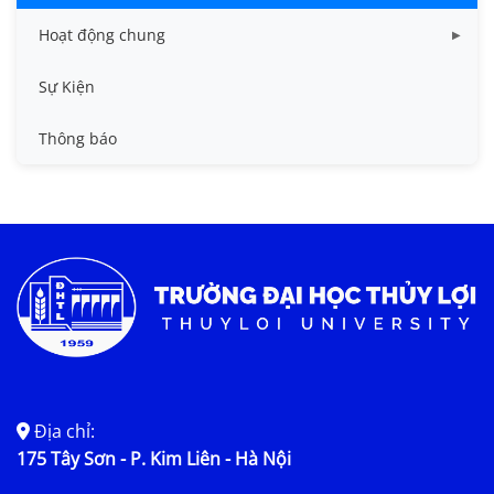
Hoạt động chung
Tin công tác sinh viên
Sự Kiện
Tin đào tạo
Thông báo
Tin KHCN và HTQT
Tin tức chung
Địa chỉ:
175 Tây Sơn - P. Kim Liên - Hà Nội