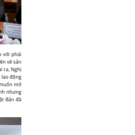
o với phái
yên về sản
i ra, Nghị
ó lao động
g muốn mở
anh nhưng
ật Bản đã