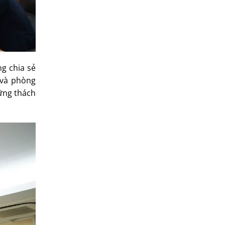
ng chia sẻ
 và phòng
hững thách