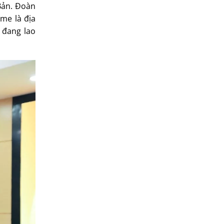
Bản. Đoàn
ime là địa
 đang lao