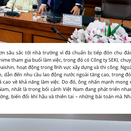
 ơn sâu sắc tới nhà trường vì đã chuẩn bị tiếp đón chu đá
hime tham gia buổi làm việc, trong đó có Công ty SEKI, chu
aishin, hoạt động trong lĩnh vực xây dựng và thi công. Ngoà
ản, dẫn đến nhu cầu lao động nước ngoài tăng cao, trong đ
giá cao về khả năng làm việc. Do đó, ông nhấn mạnh mon
t Nam, nhất là trong bối cảnh Việt Nam đang phát triển nh
ờng, biến đổi khí hậu và thiên tai – những bài toán mà Nh