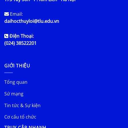
Email:
daihocthuyloi@tlu.edu.vn
Điện Thoại:
(024) 38522201
GIỚI THIỆU
Tổng quan
Sứ mạng
Tin tức & Sự kiện
Cơ cấu tổ chức
TRUY CẬP NHANH