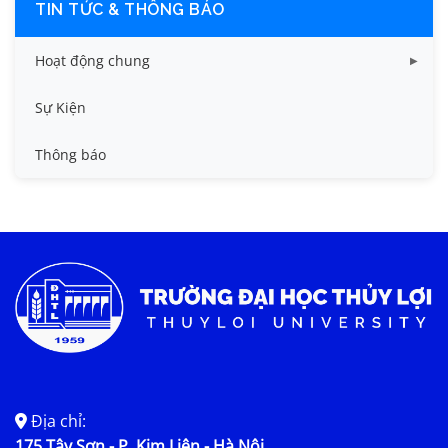
TIN TỨC & THÔNG BÁO
Hoạt động chung
Tin công tác sinh viên
Sự Kiện
Tin đào tạo
Thông báo
Tin KHCN và HTQT
Tin tức chung
Địa chỉ:
175 Tây Sơn - P. Kim Liên - Hà Nội