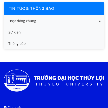
TIN TỨC & THÔNG BÁO
Hoạt động chung
Tin công tác sinh viên
Sự Kiện
Tin đào tạo
Thông báo
Tin KHCN và HTQT
Tin tức chung
Địa chỉ: