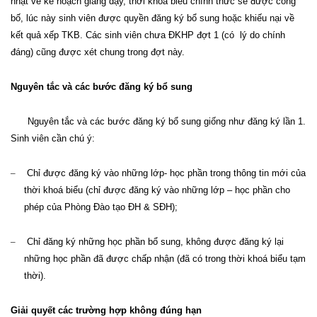
nhật về kế hoạch giảng dạy, thời khoá biểu chính thức sẽ được
công
bố
, lúc này sinh viên được quyền đăng ký bổ sung hoặc khiếu nại về
kết quả xếp TKB
. C
ác sinh viên chưa ĐKHP đợt 1 (
có
lý do chính
đáng) cũng được xét chung trong đợt này.
Nguyên tắc và các bước đăng ký bổ sung
Nguyên tắc và các bước đăng ký bổ sung giống như đăng ký lần 1.
Sinh viên cần chú ý:
–
Chỉ được đăng ký vào những lớp- học phần trong thông tin mới của
thời khoá biểu (chỉ được đăng ký vào những lớp – học phần cho
phép của
P
hòng Đ
ào tạo
ĐH & SĐH)
;
–
Chỉ đăng ký những học phần bổ sung, không được đăng ký lại
những học phần đã được chấp nhận (đã có trong thời khoá biểu tạm
thời
).
Giải quyết các trường hợp không đúng hạn