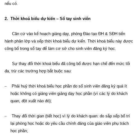
nếu có.
2.
Thời khoá biểu dự kiến – Sổ tay sinh viên
Căn cứ vào kế hoạch giảng dạy, phòng Đào tạo ĐH
&
SĐH tiến
hành phân lớp và xếp thời khoá biểu dự kiến. Thời khoá biểu này được
công bố trong sổ tay để làm cơ sở cho sinh viên đăng ký học.
Sự thay đổi thời khoá biểu đã công bố được hạn chế đến mức tối
đa, trừ các trường hợp bắt buộc sau:
–
Phải huỷ thời khoá biểu học phần do số sinh viên đăng ký quá ít
hoặc không có giảng viên giảng dạy học phần (vì các lý do khách
quan, đột xuất nào đó)
;
–
Thay đổi thời gian (tiết học) vì lý do khách quan: do sắp xếp bố trí
lại phòng học hoặc do yêu cầu chính đáng của giáo viên phụ trách
học phần
;