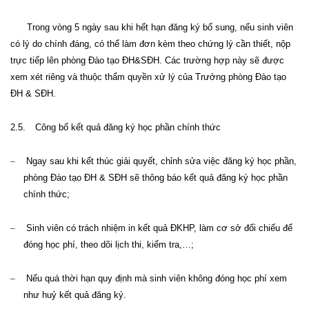
Trong vòng 5 ngày sau khi hết hạn đăng ký bổ sung
,
nếu sinh viên
có lý do chính đáng,
có thể
làm đơn kèm theo chứng lý cần thiết, nộp
trực tiếp lên phòng Đào tạo ĐH&SĐH. Các trường hợp này
sẽ được
xem xét riêng và thuộc thẩm quyền xử lý của Trưởng phòng Đào tạo
ĐH
&
SĐH.
2.5.
Công bố
kết quả đăng ký học phần chính thức
–
Ngay sau khi kết thúc giải quyết, chỉnh sửa việc đăng ký học phần,
phòng Đào tạo ĐH
&
SĐH sẽ thông báo kết quả đăng ký học phần
chính thức
;
–
Sinh viên có trách nhiệm in kết quả ĐKHP, làm cơ sở đối chiếu để
đóng học phí, theo dõi lịch thi, kiểm tra,…
;
–
Nếu quá thời hạn quy định mà sinh viên không đóng học phí xem
như huỷ kết quả đăng ký.