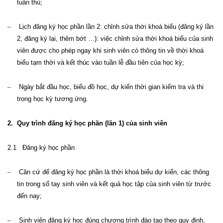
tuân thủ
;
–
Lịch đăng ký học phần lần 2: chỉnh sửa thời khoá biểu (đăng ký lần
2, đăng ký lại, thêm bớt …):
v
iệc chỉnh sửa thời khoá biểu của sinh
viên được cho phép ngay khi sinh viên có thông tin về thời khoá
biểu tạm
thời
và kết thúc vào tuần lễ đầu tiên của học kỳ
;
–
Ngày bắt đầu học, biểu đồ học, dự kiến thời gian kiểm tra và thi
trong học kỳ tương ứng.
2.
Qu
y
trình đăng ký học phần (lần 1) của sinh viên
2.1
Đăng ký học phần
–
Căn cứ để đăng ký học phần là thời khoá biểu dự kiến, các thông
tin trong sổ tay sinh viên và kết quả học tập của sinh viên từ trước
đến nay
;
–
Sinh viên đăng ký học đúng chương trình đào tạo theo quy định,