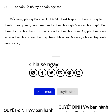
2.6.
Các vấn đề hỗ trợ
cố vấn học tập
Mỗi năm, phòng Đào tạo ĐH
&
SĐH kết hợp với phòng Công tác
c
hính trị và quản lý sinh viên
sẽ
tổ chức hội nghị “
cố vấn học tập
”. Để
chuẩn bị cho học kỳ mới
,
các khoa tổ chức họp trao đổi, phổ biến công
tác với toàn bộ
cố vấn học tập
trong khoa và để góp ý cho sổ tay
s
inh
viên học kỳ.
Danh mục:
Tuyển sinh
QUYẾT ĐỊNH V/v ban hành
QUYẾT ĐỊNH V/v ban hành