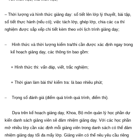
– Thời lượng và hình thức giảng dạy:
s
ố tiết lên lớp lý thuyết,
b
ài tập,
số tiết thực hành (nếu có)
; việc tách lớp, ghép lớp, chia các ca thí
nghiệm được sắp xếp chi tiết kèm theo với lịch trình giảng dạy;
–
Hình thức và thời lượng kiểm tra/thi cần
được
xác định ngay trong
kế hoạch giảng dạy, các thông tin bao gồm
:
+ Hình thức thi: vấn đáp, viết, trắc nghiệm;
+ Thời gian làm bài thi/ kiểm tra: là bao nhiêu phút
;
–
Trọng số đánh giá (điểm quá trình quá trình, điểm thi)
.
Dựa trên kế hoạch giảng dạy,
K
hoa
, Bộ
môn quản lý học phần dự
kiến danh sách giảng viên sẽ đảm nhiệm giảng dạy. Với các học phần
mở nhiều lớp cần xác định mỗi giảng viên trong danh sách có thể đảm
nhiệm giảng dạy tối đa mấy lớp. Giảng viên có thể nêu yêu cầu riêng