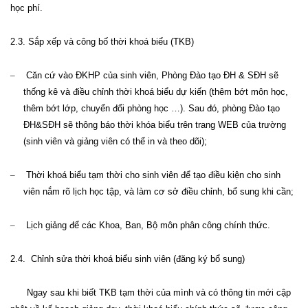
học phí.
2.3. Sắp
xếp và công bố thời khoá biểu (TKB)
–
Căn cứ vào ĐKHP của sinh viên,
P
hòng Đào tạo ĐH
&
SĐH sẽ
thống kê và điều chỉnh thời khoá biểu dự kiến (thêm bớt môn học,
thêm bớt lớp, chuyển đổi phòng học …). Sau đó, phòng Đào tạo
ĐH&SĐH sẽ thông báo thời khóa biểu trên trang WEB của trường
(sinh viên và giảng viên có thể in và theo dõi)
;
–
Thời khoá biểu tạm
thời
cho sinh viên
để tạo điều kiện cho sinh
viên nắm rõ lịch học tập,
và làm cơ sở điều chỉnh, bổ sung khi cần
;
–
Lịch giảng để
các
Khoa, Ban, Bộ môn phân công chính thức
.
2.4.
C
hỉnh sửa thời khoá biểu sinh viên (đăng ký bổ sung)
Ngay sau khi biết TKB tạm thời của mình và có thông tin mới cập