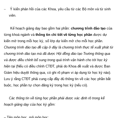
–
Ý kiến phản hồi của
các
Khoa
,
yêu cầu từ các Bộ môn và từ sinh
viên.
Kế hoạch giảng dạy bao gồm hai phần:
chương trình đào tạo
của
từng khoá ngành và
thông tin chi tiết về từng học phần
được dự
kiến mở trong mỗi học kỳ, số lớp dự kiến mở cho mỗi học phần.
Chương trình đào tạo đề cập ở đây là chương trình thực tế xuất phát từ
chương trình đào tạo mà đã được Hội đồng đào tạo Trường thông qua
và được điều chỉnh bổ sung trong quá trình vận hành cho tới học kỳ
hiện tại
(Nếu có điều chỉnh CTĐT, phải do Khoa đề xuất và được Ban
Giám hiệu duyệt thông qua, có ghi rõ phạm vi áp dụng từ học kỳ nào).
Lưu ý rằng CTĐT phải cung cấp đầy đủ thông tin về các học phần bắt
buộc, học phần tự chọn đăng ký trong học kỳ (nếu có).
Các thông tin về từng học phần phải được xác định rõ trong kế
hoạch giảng dạy của học kỳ gồm:
– Tên môn học, mã môn học;