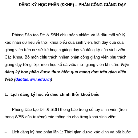
ĐĂNG KÝ HỌC PHẦN (ĐKHP) – PHÂN CÔNG GIẢNG DẠY
Phòng Đào tạo ĐH
&
SĐH chịu trách nhiệm
và
là đầu mối xử lý,
xác nhận dữ liệu về thời khoá biểu của sinh viên, lịch dạy của của
giảng viên trên cơ sở kế hoạch giảng dạy và đăng ký của sinh viên.
Các
Khoa,
B
ộ môn chịu trách nhiệm phân công giảng viên phụ trách
giảng dạy từng lớp
,
môn học kể cả việc mời giảng viên khi cần.
Việc
đăng ký học phần
được
thực hiện qua mạng
dựa trên giao diện
Web (
daotao.wru.edu.vn
)
1.
Lịch đăng ký học và điều chỉnh thời khoá biểu
Phòng Đào tạo ĐH
&
SĐH thông báo trong sổ tay sinh viên (trên
trang WEB
của trường
) các thông tin cho từng khoá sinh viên:
–
Lịch đăng ký học phần lần 1: Thời gian được xác định và bắt buộc