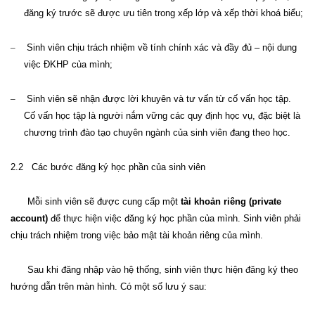
đăng ký trước sẽ được ưu tiên trong xếp lớp và xếp thời khoá biểu
;
–
Sinh viên chịu trách nhiệm về tính chính xác và đầy đủ – nội dung
việc ĐKHP của mình
;
–
Sinh viên sẽ nhận được lời khuyên và
tư vấn
từ
cố vấn học tập.
Cố vấn học tập
là người nắm vững các quy định học vụ, đặc biệt là
chương trình đào tạo chuyên ngành của sinh viên đang theo học.
2.2
Các bước
đăng ký học phần của sinh viên
Mỗi sinh viên
sẽ được cung cấp
một
tài khoản riêng (private
a
c
count
)
để
thực hiện
việc
đăng ký học phần của mình. Sinh viên phải
chịu trách nhiệm trong việc bảo mật
tài khoản riêng c
ủa mình.
Sau khi đăng nhập vào hệ thống, sinh viên thực hiện đăng ký theo
hướng dẫn trên màn hình. Có một số lưu ý sau: