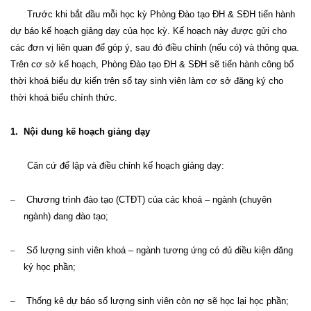
Trước khi bắt đầu mỗi học kỳ
P
hòng Đào tạo ĐH
&
SĐH tiến hành
dự báo kế hoạch giảng dạy của học kỳ. Kế hoạch này được gửi cho
các đơn vị liên quan để góp ý, sau đó điều chỉnh (nếu có) và thông qua.
Trên cơ sở kế hoạch,
Phòng Đào tạo ĐH & SĐH
sẽ tiến hành công bố
thời khoá biểu dự kiến trên sổ tay sinh viên làm cơ sở đăng ký cho
thời khoá biểu chính thức.
1.
Nội dung kế hoạch giảng dạy
Căn cứ để lập và điều chỉnh kế hoạch giảng dạy:
–
Chương trình đào tạo (CTĐT) của các khoá – ngành (chuyên
ngành) đang đào tạo
;
–
Số lượng sinh viên khoá – ngành tương ứng có đủ điều kiện đăng
ký học phần
;
–
Thống kê dự báo số lượng sinh viên còn nợ sẽ học lại học phần
;