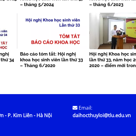
– tháng 5/2024
– tháng 6/2023
 nghị
Báo cáo tóm tắt: Hội nghị
Hội nghị Khoa học si
 thứ 34
khoa học sinh viên lần thứ 33
lần thứ 33, năm học 2
– Tháng 6/2020
2020 – điểm mới tro
tác tổ chức!
Email:
n - P. Kim Liên - Hà Nội
daihocthuyloi@tlu.edu.vn