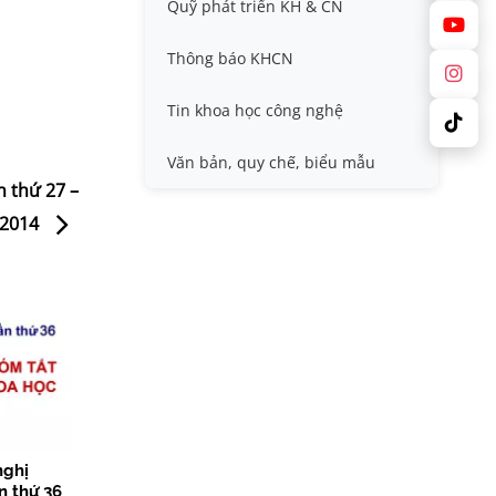
Quỹ phát triển KH & CN
Nafosted, Nghị định thư
Hội nghị quốc tế và hội nghị
khác
Thông báo KHCN
Sở hữu trí tuệ
Thông tin ứng viên GS/PGS
Tin khoa học công nghệ
Tiêu chuẩn, quy chuẩn
Văn bản, quy chế, biểu mẫu
n thứ 27 –
-2014
nghị
n thứ 36