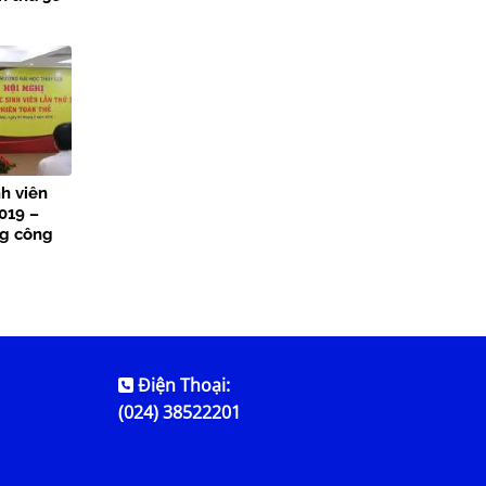
nh viên
019 –
ng công
Điện Thoại:
(024) 38522201