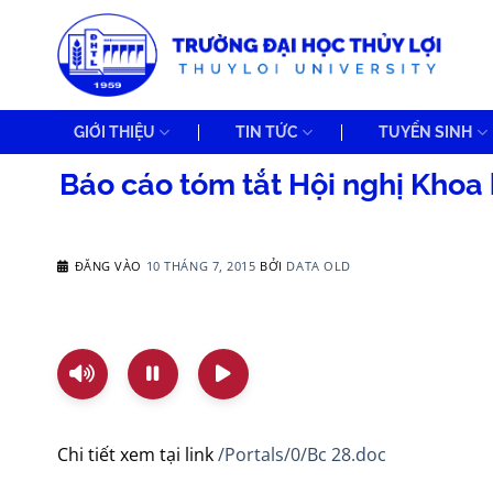
Bỏ
qua
nội
dung
GIỚI THIỆU
TIN TỨC
TUYỂN SINH
Báo cáo tóm tắt Hội nghị Khoa 
ĐĂNG VÀO
10 THÁNG 7, 2015
BỞI
DATA OLD
Chi tiết xem tại link
/Portals/0/Bc 28.doc