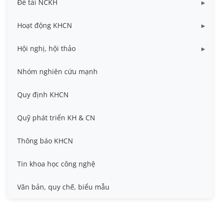
Đề tài NCKH
Dữ liệu Đề tài cấp Bộ
Hoạt động KHCN
Dữ liệu Đề tài cấp Cơ sở
Công bố khoa học
Hội nghị, hội thảo
Đề tài cấp Bộ, Thành phố
Hội nghị khoa học thường niên
Nhóm nghiên cứu mạnh
Đề tài cấp cơ sở
Hội nghị Khoa học sinh viên
Quy định KHCN
Đề tài cấp Nhà nước, Quỹ Nafosted, Nghị định thư
Hội nghị quốc tế và hội nghị khác
Quỹ phát triển KH & CN
Sở hữu trí tuệ
Thông báo KHCN
Thông tin ứng viên GS/PGS
Tin khoa học công nghệ
Tiêu chuẩn, quy chuẩn
Văn bản, quy chế, biểu mẫu