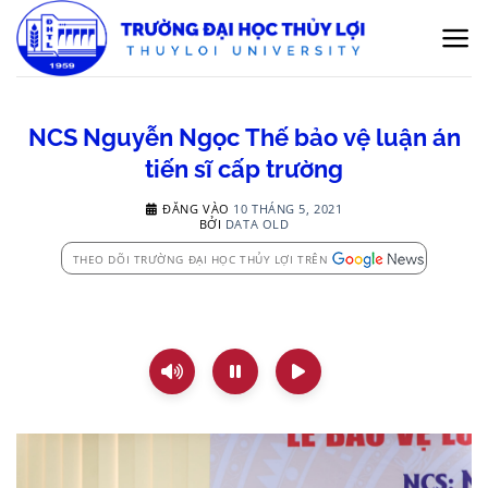
Bỏ
qua
nội
dung
NCS Nguyễn Ngọc Thế bảo vệ luận án
tiến sĩ cấp trường
ĐĂNG VÀO
10 THÁNG 5, 2021
BỞI
DATA OLD
THEO DÕI TRƯỜNG ĐẠI HỌC THỦY LỢI TRÊN