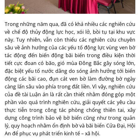
Trong những năm qua, đã có khá nhiều các nghiên cứu
về chế độ thủy động lực học, xói lở, bồi tụ tại khu vực
này. Tuy nhiên, vẫn còn thiếu các nghiên cứu chuyên
sâu về ảnh hưởng của các yếu tố động lực vùng ven bờ
tác động đến biến động bãi biển trong điều kiện thời
tiết cực đoan có bão, gió mùa Đông Bắc gây sóng lớn,
đặc biệt yếu tố nước dâng do sóng ảnh hưởng tới biến
động các bãi cao, đụn cát ven bờ làm đường bờ ngày
càng lấn sâu vào phía trong đất liền. Vì vậy, nghiên cứu
của đề tài Luận án là rất cần thiết nhằm đóng góp một
phần vào quá trình nghiên cứu, giải quyết các yêu cầu
thực tiễn trong công tác phòng chống thiên tai, xây
dựng công trình bảo vệ bờ biển cũng như trong quản
lý, quy hoạch nhằm ổn định bờ và bãi biển Cửa Đại, Hội
An để phục vụ phát triển kinh tế – xã hội.