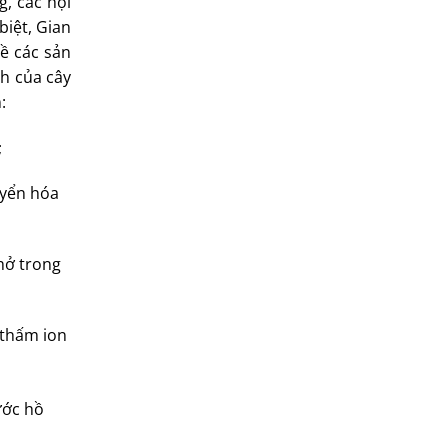
g, các hội
biệt, Gian
ề các sản
h của cây
:
;
uyển hóa
hở trong
 thấm ion
ước hồ