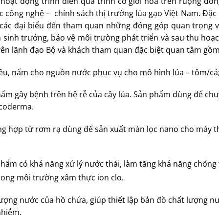
 hoạt động trình diễn quá trình cơ giới hóa trên ruộng đồn
 công nghệ – chính sách thị trường lúa gạo Việt Nam. Đặc 
o các đại biểu đến tham quan những đóng góp quan trọng v
sinh trưởng, bảo vệ môi trường phát triển và sau thu hoạc
uyên lãnh đạo Bộ và khách tham quan đặc biệt quan tâm gồm
êu, nấm cho nguồn nước phục vụ cho mô hình lúa – tôm/cá
 nấm gây bệnh trên hệ rễ của cây lúa. Sản phẩm dùng để ch
icoderma.
ng hợp từ rơm rạ dùng để sản xuất màn lọc nano cho máy t
phẩm có khả năng xử lý nước thải, làm tăng khả năng chống
rong môi trường xâm thực ion clo.
lượng nước của hồ chứa, giúp thiết lập bản đồ chất lượng n
nhiễm.