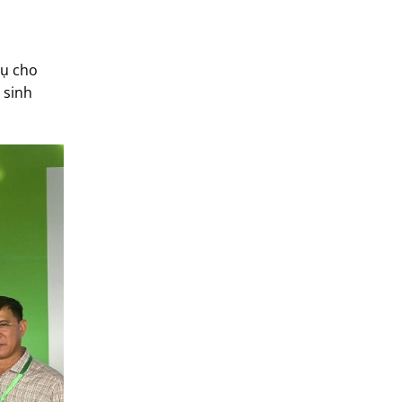
vụ cho
 sinh