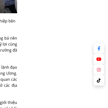
hiệp bền
ng bá nền
 lợi cùng
trường đã
í lãnh đạo
ung Ương.
 quan các
ở các địa
iới thiệu