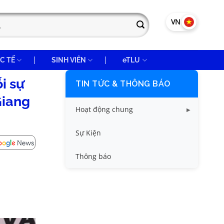
VN
EN
C TẾ
SINH VIÊN
eTLU
i sự
TIN TỨC & THÔNG BÁO
Giang
Hoạt động chung
Tin công tác sinh viên
Sự Kiện
Tin đào tạo
Thông báo
Tin KHCN và HTQT
Tin tức chung