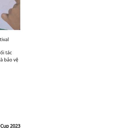
tival
ối tác
và bảo vệ
V Cup 2023