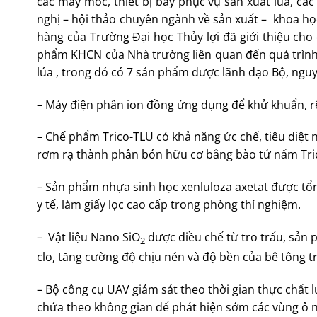
các máy móc, thiết bị bay phục vụ sản xuất lúa, các
nghị – hội thảo chuyên ngành về sản xuất – khoa học
hàng của Trường Đại học Thủy lợi đã giới thiệu ch
phẩm KHCN của Nhà trường liên quan đến quá trình 
lúa , trong đó có 7 sản phẩm được lãnh đạo Bộ, ng
– Máy điện phân ion đồng ứng dụng để khử khuẩn, r
– Chế phẩm Trico-TLU có khả năng ức chế, tiêu diệt
rơm rạ thành phân bón hữu cơ bằng bào tử nấm Tr
– Sản phẩm nhựa sinh học xenluloza axetat được tổ
y tế, làm giấy lọc cao cấp trong phòng thí nghiệm.
– Vật liệu Nano SiO
được điều chế từ tro trấu, sản 
2
clo, tăng cường độ chịu nén và độ bền của bê tông t
– Bộ công cụ UAV giám sát theo thời gian thực chất 
chứa theo không gian để phát hiện sớm các vùng ô 