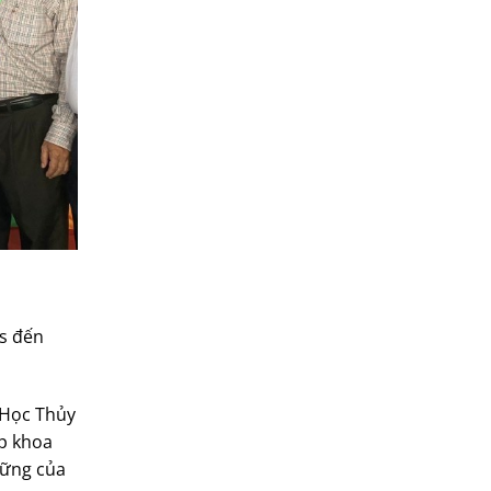
is đến
 Học Thủy
áp khoa
vững của