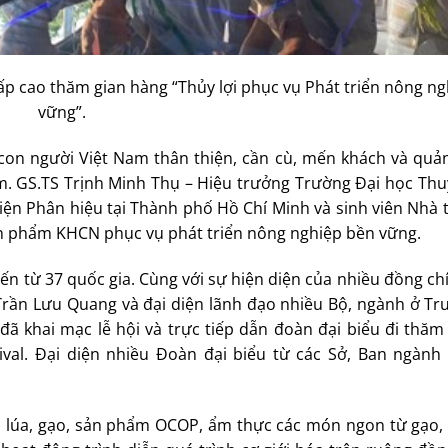
p cao thăm gian hàng “Thủy lợi phục vụ Phát triển nông ng
vững”.
 con người Việt Nam thân thiện, cần cù, mến khách và quả
. GS.TS Trịnh Minh Thụ – Hiệu trưởng Trường Đại học Thuỷ
ện Phân hiệu tại Thành phố Hồ Chí Minh và sinh viên Nhà 
sản phẩm KHCN phục vụ phát triển nông nghiệp bền vững.
đến từ 37 quốc gia. Cùng với sự hiện diện của nhiều đồng ch
rần Lưu Quang và đại diện lãnh đạo nhiều Bộ, ngành ở Tr
 khai mạc lễ hội và trực tiếp dẫn đoàn đại biểu đi thăm
ival. Đại diện nhiều Đoàn đại biểu từ các Sở, Ban ngành 
m lúa, gạo, sản phẩm OCOP, ẩm thực các món ngon từ gạo, g