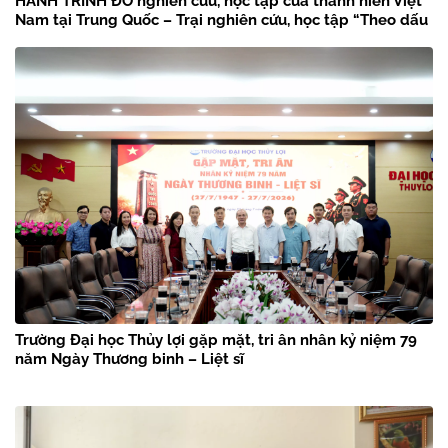
HÀNH TRÌNH ĐỎ nghiên cứu, học tập của thanh niên Việt
Nam tại Trung Quốc – Trại nghiên cứu, học tập “Theo dấu
chân Bác Hồ” năm 2026
Trường Đại học Thủy lợi gặp mặt, tri ân nhân kỷ niệm 79
năm Ngày Thương binh – Liệt sĩ