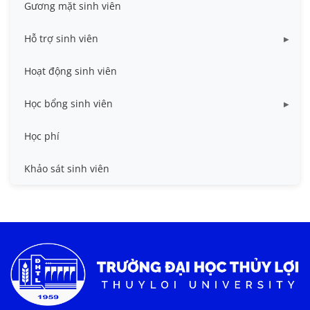
Gương mặt sinh viên
Hỗ trợ sinh viên
Miễn giảm học phí
Hoạt động sinh viên
Nhà ở
Học bổng sinh viên
Quy trình - Biểu mẫu
HB khuyến khích học tập
Học phí
Sổ tay sinh viên
HB Lê Văn Kiểm và gia đình
Khảo sát sinh viên
Trợ cấp xã hội
Việc làm