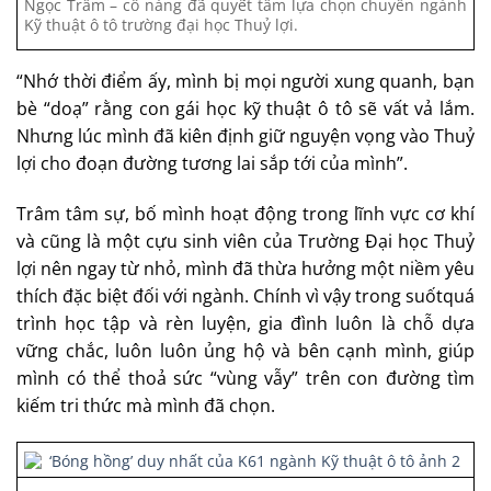
Ngọc Trâm – cô nàng đã quyết tâm lựa chọn chuyên ngành
Kỹ thuật ô tô trường đại học Thuỷ lợi.
“Nhớ thời điểm ấy, mình bị mọi người xung quanh, bạn
bè “doạ” rằng con gái học kỹ thuật ô tô sẽ vất vả lắm.
Nhưng lúc mình đã kiên định giữ nguyện vọng vào Thuỷ
lợi cho đoạn đường tương lai sắp tới của mình”.
Trâm tâm sự, bố mình hoạt động trong lĩnh vực cơ khí
và cũng là một cựu sinh viên của Trường Đại học Thuỷ
lợi nên ngay từ nhỏ, mình đã thừa hưởng một niềm yêu
thích đặc biệt đối với ngành. Chính vì vậy trong suốtquá
trình học tập và rèn luyện, gia đình luôn là chỗ dựa
vững chắc, luôn luôn ủng hộ và bên cạnh mình, giúp
mình có thể thoả sức “vùng vẫy” trên con đường tìm
kiếm tri thức mà mình đã chọn.