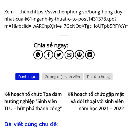
Xem thêm:https://svvn.tienphong.vn/bong-hong-duy-
nhat-cua-k61-nganh-ky-thuat-o-to-post1431378.tpo?
m=1&fbclid=IwAR0hpXJrIve_7GcNOqXTgc_foUTpb5RFYcYm
Danh mục:
Gương mặt sinh viên
Tin tức chung
Kế hoạch tổ chức Tọa đàm
Kế hoạch tổ chức gặp mặt
hướng nghiệp “Sinh viên
và đối thoại với sinh viên
TLU – bứt phá thành công”
năm học 2021 – 2022
Bài viết cùng chủ đề: