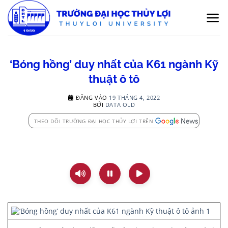
Bỏ
qua
nội
dung
‘Bóng hồng’ duy nhất của K61 ngành Kỹ
thuật ô tô
ĐĂNG VÀO
19 THÁNG 4, 2022
BỞI
DATA OLD
THEO DÕI TRƯỜNG ĐẠI HỌC THỦY LỢI TRÊN