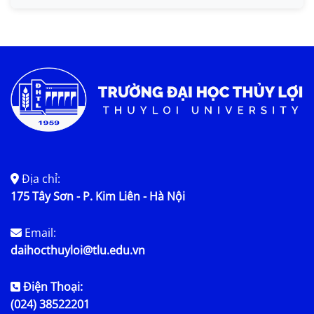
Tin KHCN và HTQT
Tin tức chung
Địa chỉ:
175 Tây Sơn - P. Kim Liên - Hà Nội
Email:
daihocthuyloi@tlu.edu.vn
Điện Thoại:
(024) 38522201