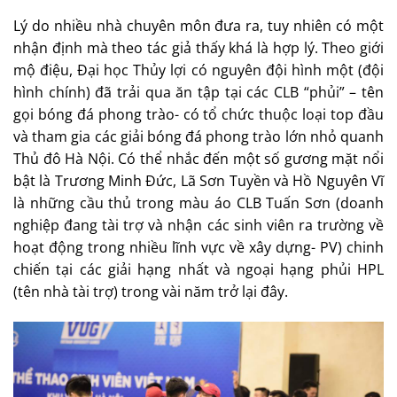
Lý do nhiều nhà chuyên môn đưa ra, tuy nhiên có một
nhận định mà theo tác giả thấy khá là hợp lý. Theo giới
mộ điệu, Đại học Thủy lợi có nguyên đội hình một (đội
hình chính) đã trải qua ăn tập tại các CLB “phủi” – tên
gọi bóng đá phong trào- có tổ chức thuộc loại top đầu
và tham gia các giải bóng đá phong trào lớn nhỏ quanh
Thủ đô Hà Nội. Có thể nhắc đến một số gương mặt nổi
bật là Trương Minh Đức, Lã Sơn Tuyền và Hồ Nguyên Vĩ
là những cầu thủ trong màu áo CLB Tuấn Sơn (doanh
nghiệp đang tài trợ và nhận các sinh viên ra trường về
hoạt động trong nhiều lĩnh vực về xây dựng- PV) chinh
chiến tại các giải hạng nhất và ngoại hạng phủi HPL
(tên nhà tài trợ) trong vài năm trở lại đây.