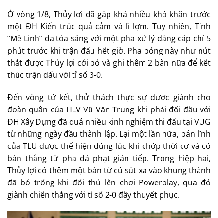
Ở vòng 1/8, Thủy lợi đã gặp khá nhiều khó khăn trước
một ĐH Kiến trúc quả cảm và lì lợm. Tuy nhiên, Tính
“Mê Linh” đã tỏa sáng với một pha xử lý đẳng cấp chỉ 5
phút trước khi trận đấu hết giờ. Pha bóng này như nút
thắt được Thủy lợi cởi bỏ và ghi thêm 2 bàn nữa để kết
thúc trận đấu với tỉ số 3-0.
Đến vòng tứ kết, thử thách thực sự được giành cho
đoàn quân của HLV Vũ Văn Trung khi phải đối đầu với
ĐH Xây Dựng đã quá nhiều kinh nghiệm thi đấu tại VUG
từ những ngày đầu thành lập. Lại một lần nữa, bản lĩnh
của TLU được thể hiện đúng lúc khi chớp thời cơ và có
bàn thắng từ pha đá phạt gián tiếp. Trong hiệp hai,
Thủy lợi có thêm một bàn từ cú sút xa vào khung thành
đã bỏ trống khi đối thủ lên chơi Powerplay, qua đó
giành chiến thắng với tỉ số 2-0 đầy thuyết phục.