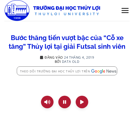
Bỏ
qua
nội
dung
Bước thăng tiến vượt bậc của “Cỗ xe
tăng” Thủy lợi tại giải Futsal sinh viên
ĐĂNG VÀO
24 THÁNG 4, 2019
BỞI
DATA OLD
THEO DÕI TRƯỜNG ĐẠI HỌC THỦY LỢI TRÊN