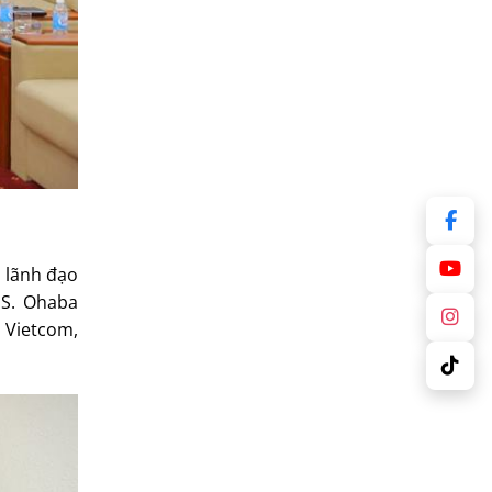
n lãnh đạo
GS. Ohaba
y Vietcom,