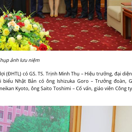
hụp ảnh lưu niệm
ợi (ĐHTL) có GS. TS. Trịnh Minh Thụ – Hiệu trưởng, đại diệ
ại biểu Nhật Bản có ông Ishizuka Goro – Trưởng đoàn, 
ikan Kyoto, ông Saito Toshimi – Cố vấn, giáo viên Công t