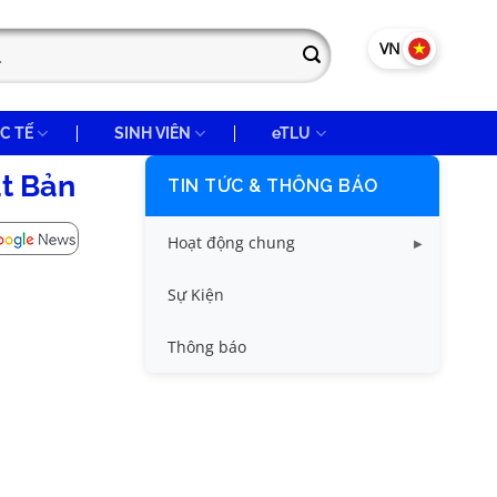
VN
EN
C TẾ
SINH VIÊN
eTLU
ật Bản
TIN TỨC & THÔNG BÁO
Hoạt động chung
Tin công tác sinh viên
Sự Kiện
Tin đào tạo
Thông báo
Tin KHCN và HTQT
Tin tức chung