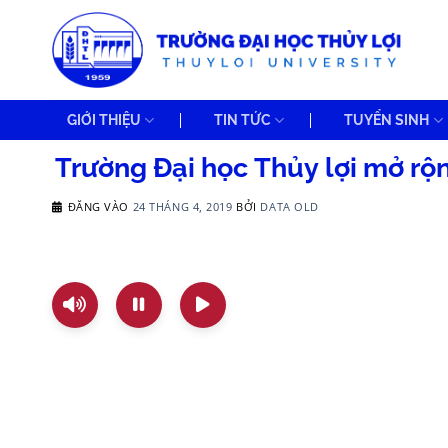
Bỏ
qua
nội
dung
GIỚI THIỆU
TIN TỨC
TUYỂN SINH
Trường Đại học Thủy lợi mở rộ
ĐĂNG VÀO
24 THÁNG 4, 2019
BỞI
DATA OLD