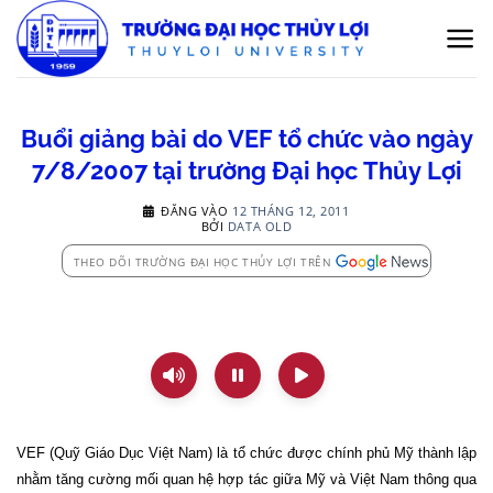
Bỏ
qua
nội
dung
Buổi giảng bài do VEF tổ chức vào ngày
7/8/2007 tại trường Đại học Thủy Lợi
ĐĂNG VÀO
12 THÁNG 12, 2011
BỞI
DATA OLD
THEO DÕI TRƯỜNG ĐẠI HỌC THỦY LỢI TRÊN
VEF (Quỹ Giáo Dục Việt
Nam
) là tổ chức được chính phủ Mỹ thành lập
nhằm tăng cường mối quan hệ hợp tác giữa Mỹ và Việt
Nam
thông qua