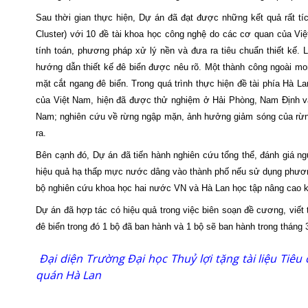
Sau thời gian thực hiện, Dự án đã đạt được những kết quả rất tíc
Cluster) với 10 đề tài khoa học công nghệ do các cơ quan của Việ
tính toán, phương pháp xử lý nền và đưa ra tiêu chuẩn thiết kế. 
hướng dẫn thiết kế đê biển được nêu rõ. Một thành công ngoài m
mặt cắt ngang đê biển. Trong quá trình thực hiện đề tài phía Hà L
của Việt Nam, hiện đã được thử nghiệm ở Hải Phòng, Nam Định và 
Nam
; nghiên cứu về rừng ngập mặn, ảnh hưởng giảm sóng của rừn
ra.
Bên cạnh đó, Dự án đã tiến hành nghiên cứu tổng thể, đánh giá ng
hiệu quả hạ thấp mực nước dâng vào thành phố nếu sử dụng phươn
bộ nghiên cứu khoa học hai nước VN và Hà Lan học tập nâng cao k
Dự án đã hợp tác có hiệu quả trong việc biên soạn đề cương, viết t
đê biển trong đó 1 bộ đã ban hành và 1 bộ sẽ ban hành trong tháng 
Đại diện Trường Đại học Thuỷ lợi tặng tài liệu Tiê
quán Hà Lan