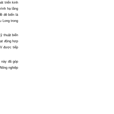
t triển kinh
rình hạ tầng
ề đê biển là
u Long trong
ỹ thuật biển
oạt động hợp
GV được tiếp
t này đã góp
 Nông nghiệp