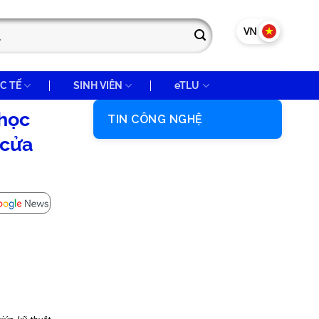
VN
EN
C TẾ
SINH VIÊN
eTLU
 học
TIN CÔNG NGHỆ
 cửa