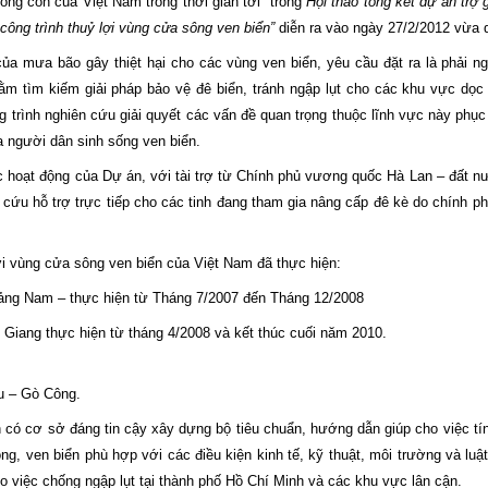
ng còn của Việt Nam trong thời gian tới” trong
Hội thảo tổng kết dự án trợ 
công trình thuỷ lợi vùng cửa sông ven biển”
diễn ra vào ngày 27/2/2012 vừa 
a mưa bão gây thiệt hại cho các vùng ven biển, yêu cầu đặt ra là phải n
m tìm kiếm giải pháp bảo vệ đê biển, tránh ngập lụt cho các khu vực dọc
 trình nghiên cứu giải quyết các vấn đề quan trọng thuộc lĩnh vực này phục 
a người dân sinh sống ven biển.
các hoạt động của Dự án, với tài trợ từ Chính phủ vương quốc Hà Lan – đất n
n cứu hỗ trợ trực tiếp cho các tinh đang tham gia nâng cấp đê kè do chính ph
ợi vùng cửa sông ven biển của Việt
Nam
đã thực hiện:
uảng
Nam
– thực hiện từ Tháng 7/2007 đến Tháng 12/2008
n Giang thực hiện từ tháng 4/2008 và kết thúc cuối năm 2010.
àu – Gò Công.
có cơ sở đáng tin cậy xây dựng bộ tiêu chuẩn, hướng dẫn giúp cho việc tính
g, ven biển phù hợp với các điều kiện kinh tế, kỹ thuật, môi trường và luậ
ho việc chống ngập lụt tại thành phố Hồ Chí Minh và các khu vực lân cận.