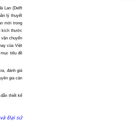
à Lan (Delft
ần lý thuyết
àn mới trong
n kích thước
h vận chuyển
nay của Việt
 mục tiêu đề
ra, đánh giá
uyên gia cán
dẫn thiết kế
 và Đại sứ