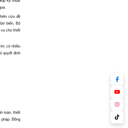
giúp kỹ thuật
qua.
ghiên cứu đề
 bờ biển, Bộ
vụ cho thiết
ước có nhiều
ủ quyết định
 toán, thiết
t pháp. Đồng