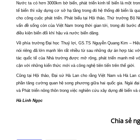
Nước ta có hơn 3000km bờ biển, phát triển kinh tế biển là một tr
tế biển thì xây dựng cơ sở hạ tầng trong đó hệ thống đê biển là qu
cho công cuộc phát triển.
Phát biểu tại Hội thảo, Thứ trưởng Bộ 
vấn đề sống còn của Việt Nam trong thời gian tới, trong đó bước 
điều kiện biến đổi khí hậu và nước biển dâng.
Về phía trường Đại học Thuỷ lợi, GS.TS Nguyễn Quang Kim – Hiệu
nói riêng đã lớn mạnh lên rất nhiều từ sau những dự án hợp tác
tác quốc tế của Nhà trường được mở rộng, phát triển mạnh mẽ v
cận với những kiến thức mới và công nghệ tiên tiến trên thế giới.
Cũng tại Hội thảo, Đại sứ Hà Lan cho rằng Việt Nam và Hà Lan c
phần tăng cường quan hệ song phương giữa hai quốc gia. Ngài đại 
và Phát triển nông thôn trong việc nghiên cứu xây dựng đê biển và
Hà Linh Ngọc