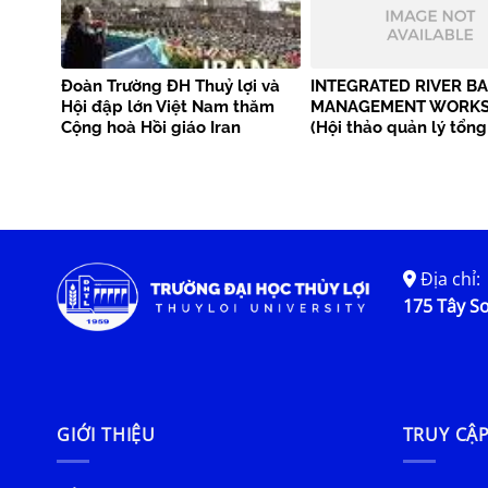
Đoàn Trường ĐH Thuỷ lợi và
INTEGRATED RIVER BA
Hội đập lớn Việt Nam thăm
MANAGEMENT WORK
Cộng hoà Hồi giáo Iran
(Hội thảo quản lý tổn
lưu vực sông)
Địa chỉ:
175 Tây Sơ
GIỚI THIỆU
TRUY CẬ