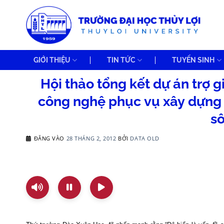
Bỏ
qua
nội
dung
GIỚI THIỆU
TIN TỨC
TUYỂN SINH
Hội thảo tổng kết dự án trợ 
công nghệ phục vụ xây dựng đ
s
ĐĂNG VÀO
28 THÁNG 2, 2012
BỞI
DATA OLD