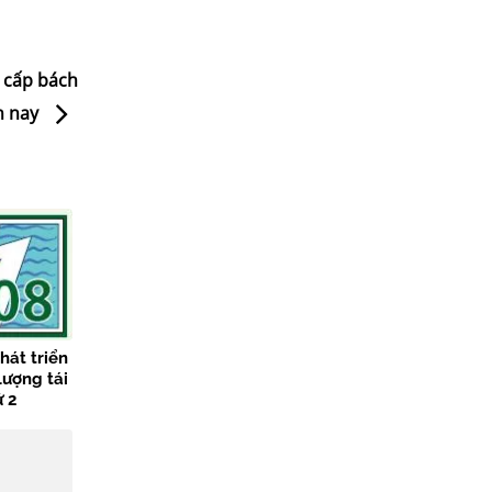
ề cấp bách
n nay
hát triển
lượng tái
ứ 2