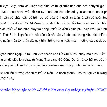
h cực. Việt Nam đã được trợ giúp kỹ thuật trực tiếp của các chuyên gia H
t Nam thực hiện. Vấn đề địa kỹ thuật, đê trên nền đất yếu đã hoàn thành ph
Lý luận về phân cấp đê trên cơ sở của lý thuyết an toàn là vấn đề hoàn to
ong đợi mà dự án đã đạt được mục đích là hướng dẫn tính toán và lựa chọ
an đã thiết kế mô hình Máy xả sóng, thiết kế điều chỉnh phù hợp với địa hìn
Thái Bình. Nghiên cứu về cồn cát và bảo vệ cồn cát trong điều kiện hiện 
g ngập mặn tới thân đê, quy trình trồng rừng ngập mặn… cũng đã đạt được
uyên nhân ngập lụt tại khu vực thành phố Hồ Chí Minh; chạy mô hình kiểm t
g án đê siêu lớn chạy từ Vũng Tàu sang Gò Công.
Dự án là cơ hội tốt để ch
inh nghiệm, kiến thức chuyên môn về lĩnh vực công trình bảo vệ bờ biển…
iêu chuẩn hướng dẫn thiết kế đê biển, đã hoàn thành 2 bộ tài liệu về hướng 
3/2012 này.
u chuẩn kỹ thuật thiết kế đê biển cho Bộ Nông nghiệp -PTNT