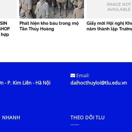
SIN
Phát hiện kho báu trong mộ
Giấy mời Hội nghị Kh
SHOP
Tần Thủy Hoàng
năm thành lập Trườn
g hợp
Email:
n - P. Kim Liên - Hà Nội
daihocthuyloi@tlu.edu.vn
P NHANH
THEO DÕI TLU