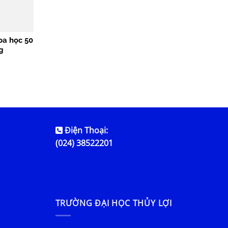
oa học 50
g
Điện Thoại:
(024) 38522201
TRƯỜNG ĐẠI HỌC THỦY LỢI