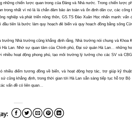
ong những chiến lược quan trong của Đảng và Nhà nước. Trong chiến lược phá
an trong nhất vì nó là lá chắn đảm bảo án toàn và ổn định dân cư, các công t
Nông nghiệp và phát triển nông thôn, GS.TS Đào Xuân Học nhấn mạnh: vấn đ
đi đầu tiên là bước làm quy hoạch đê biển và quy hoạch đồng bằng sông Cử
 trưởng Nhà trường cũng khẳng định rằng, Nhà trường nói chung và Khoa K
 với Hà Lan. Nhờ sự quan tâm của Chính phủ, Đại sứ quán Hà Lan… những h
ới nhiều hoạt động phong phú, tạo môi trường lý tưởng cho các SV và CB
ó nhiều điểm tương đồng về biển, và hoạt động hợp tác, trợ giúp kỹ thuậ
sứ cũng khẳng định, trong thời gian tới Hà Lan sẵn sàng tiếp tục hỗ trợ Bộ
 các vấn đề có liên quan…