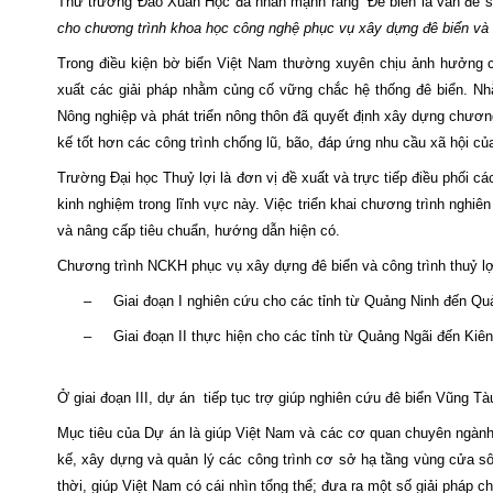
Thứ trưởng Đào Xuân Học đã nhấn mạnh rằng “Đê biển là vấn đề số
cho chương trình khoa học công nghệ phục vụ xây dựng đê biển và 
Trong điều kiện bờ biển Việt
Nam
thường xuyên chịu ảnh hưởng củ
xuất các giải pháp nhằm củng cố vững chắc hệ thống đê biển. Nhằ
Nông nghiệp và phát triển nông thôn đã quyết định xây dựng chương
kế tốt hơn các công trình chống lũ, bão, đáp ứng nhu cầu xã hội củ
Trường Đại học Thuỷ lợi là đơn vị đề xuất và trực tiếp điều phối 
kinh nghiệm trong lĩnh vực này. Việc triển khai chương trình nghiê
và nâng cấp tiêu chuẩn, hướng dẫn hiện có.
Chương trình NCKH phục vụ xây dựng đê biển và công trình thuỷ l
–
Giai đoạn I nghiên cứu cho các tỉnh từ Quảng Ninh đến Q
–
Giai đoạn II thực hiện cho các tỉnh từ Quảng Ngãi đến Kiê
Ở giai đoạn III, dự án
tiếp tục trợ giúp nghiên cứu đê biển Vũng T
Mục tiêu của Dự án là giúp Việt Nam và các cơ quan chuyên ngành 
kế, xây dựng và quản lý các công trình cơ sở hạ tầng vùng cửa sôn
thời, giúp Việt
Nam
có cái nhìn tổng thể; đưa ra một số giải pháp c