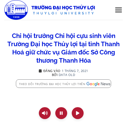
Bỏ
qua
nội
dung
Chi hội trưởng Chi hội cựu sinh viên
Trường Đại học Thủy lợi tại tỉnh Thanh
Hoá giữ chức vụ Giám đốc Sở Công
thương Thanh Hóa
ĐĂNG VÀO
1 THÁNG 7, 2021
BỞI
DATA OLD
THEO DÕI TRƯỜNG ĐẠI HỌC THỦY LỢI TRÊN