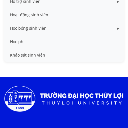
Hỗ trợ sinh viên
Miễn giảm học phí
Hoạt động sinh viên
Nhà ở
Học bổng sinh viên
Quy trình - Biểu mẫu
HB khuyến khích học tập
Học phí
Sổ tay sinh viên
HB Lê Văn Kiểm và gia đình
Khảo sát sinh viên
Trợ cấp xã hội
Việc làm