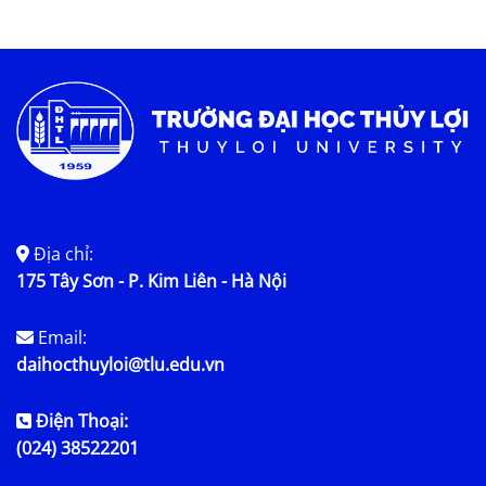
Tin KHCN và HTQT
Tin tức chung
Địa chỉ:
175 Tây Sơn - P. Kim Liên - Hà Nội
Email:
daihocthuyloi@tlu.edu.vn
Điện Thoại:
(024) 38522201