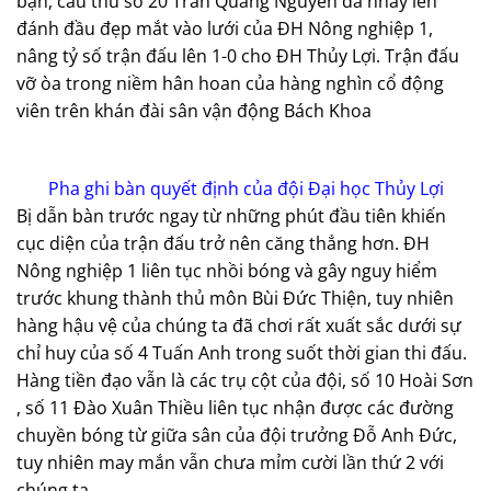
bạn, cầu thủ số 20 Trần Quang Nguyên đã nhảy lên
đánh đầu đẹp mắt vào lưới của ĐH Nông nghiệp 1,
nâng tỷ số trận đấu lên 1-0 cho ĐH Thủy Lợi. Trận đấu
vỡ òa trong niềm hân hoan của hàng nghìn cổ động
viên trên khán đài sân vận động Bách Khoa
Pha ghi bàn quyết định của đội Đại học Thủy Lợi
Bị dẫn bàn trước ngay từ những phút đầu tiên khiến
cục diện của trận đấu trở nên căng thẳng hơn. ĐH
Nông nghiệp 1 liên tục nhồi bóng và gây nguy hiểm
trước khung thành thủ môn Bùi Đức Thiện, tuy nhiên
hàng hậu vệ của chúng ta đã chơi rất xuất sắc dưới sự
chỉ huy của số 4 Tuấn Anh trong suốt thời gian thi đấu.
Hàng tiền đạo vẫn là các trụ cột của đội, số 10 Hoài Sơn
, số 11 Đào Xuân Thiều liên tục nhận được các đường
chuyền bóng từ giữa sân của đội trưởng Đỗ Anh Đức,
tuy nhiên may mắn vẫn chưa mỉm cười lần thứ 2 với
chúng ta.