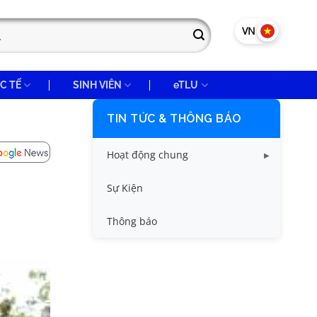
VN
EN
C TẾ
SINH VIÊN
eTLU
TIN TỨC & THÔNG BÁO
Hoạt động chung
Tin công tác sinh viên
Sự Kiện
Tin đào tạo
Thông báo
Tin KHCN và HTQT
Tin tức chung