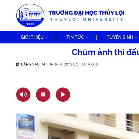
Bỏ
qua
nội
dung
GIỚI THIỆU
TIN TỨC
TUYỂN SINH
Chùm ảnh thi đấ
ĐĂNG VÀO
14 THÁNG 4, 2015
BỞI
DATA OLD