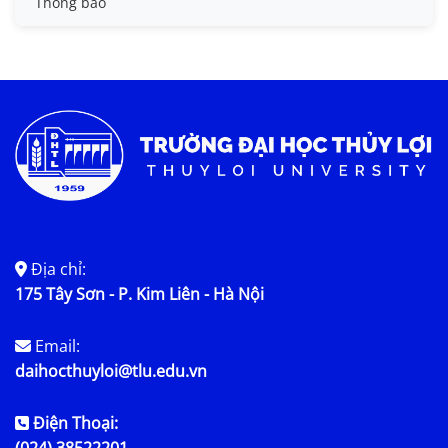
Thông báo
Tin KHCN và HTQT
Tin tức chung
Địa chỉ:
175 Tây Sơn - P. Kim Liên - Hà Nội
Email:
daihocthuyloi@tlu.edu.vn
Điện Thoại:
(024) 38522201