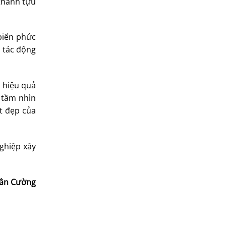
thành tựu
biến phức
t tác động
 hiệu quả
 tầm nhìn
ốt đẹp của
ghiệp xây
uân Cường