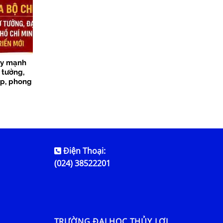
ẩy mạnh
 tưởng,
p, phong
ng giai
Điện Thoại:
(024) 38522201
TRƯỜNG ĐẠI HỌC THỦY LỢI