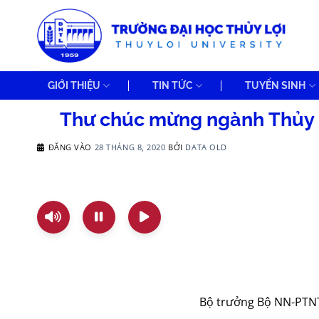
Bỏ
qua
nội
dung
GIỚI THIỆU
TIN TỨC
TUYỂN SINH
Thư chúc mừng ngành Thủy 
ĐĂNG VÀO
28 THÁNG 8, 2020
BỞI
DATA OLD
Bộ trưởng Bộ NN-PTN