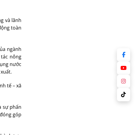
ng và lãnh
 động toàn
 của ngành
 tác nông
dụng nước
 xuất.
nh tế – xã
à sự phấn
o đóng góp