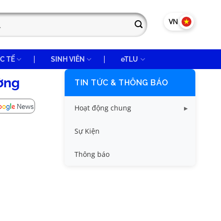
VN
EN
C TẾ
SINH VIÊN
eTLU
ờng
TIN TỨC & THÔNG BÁO
Hoạt động chung
Tin công tác sinh viên
Sự Kiện
Tin đào tạo
Thông báo
Tin KHCN và HTQT
Tin tức chung