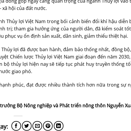
ia đóng góp ngày càng quan trọng của ngành Thủy lợi vào 
– xã hội của đất nước.
h Thủy lợi Việt Nam trong bối cảnh biến đổi khí hậu diễn 
ính trị; tham gia hưởng ứng của người dân, đã kiểm soát tố
êu phục vụ ổn định sản xuất, dân sinh, giảm thiểu thiệt hại.
 Thủy lợi đã được ban hành, đảm bảo thống nhất, đồng bộ,
uyệt Chiến lược Thủy lợi Việt Nam giai đoạn đến năm 2030,
 bộ thủy lợi hiện nay sẽ tiếp tục phát huy truyền thống t
nước giao phó.
 hạnh phúc, đạt được nhiều thành tích hơn nữa trong sự n
 trưởng Bộ Nông nghiệp và Phát triển nông thôn Nguyễn X