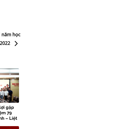
d năm học
-2022
lợi gặp
iệm 79
h – Liệt