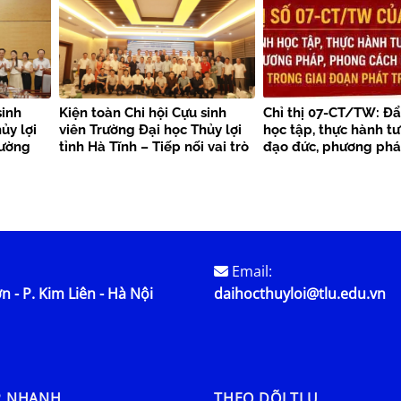
Việt Nam tại Trung Quốc –
Trại nghiên cứu, học tập
“Theo dấu chân Bác Hồ” năm
2026
sinh
Kiện toàn Chi hội Cựu sinh
Chỉ thị 07-CT/TW: Đ
ủy lợi
viên Trường Đại học Thủy lợi
học tập, thực hành tư
cường
tỉnh Hà Tĩnh – Tiếp nối vai trò
đạo đức, phương phá
tỏa giá
tiên phong, lan tỏa sức mạnh
cách Hồ Chí Minh tro
kết nối cộng đồng cựu sinh
đoạn phát triển mới
viên
Email:
n - P. Kim Liên - Hà Nội
daihocthuyloi@tlu.edu.vn
P NHANH
THEO DÕI TLU