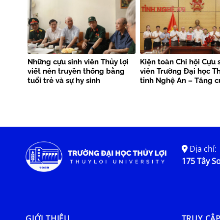
khóa XIV
Những cựu sinh viên Thủy lợi
Kiện toàn Chi hội Cựu 
viết nên truyền thống bằng
viên Trường Đại học Th
tuổi trẻ và sự hy sinh
tỉnh Nghệ An – Tăng 
kết nối nguồn lực, lan 
trị truyền thống
Địa chỉ:
175 Tây Sơ
GIỚI THIỆU
TRUY CẬ