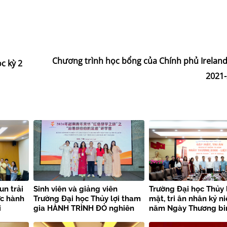
Chương trình học bổng của Chính phủ Irelan
c kỳ 2
2021
un trải
Sinh viên và giảng viên
Trường Đại học Thủy 
ực hành
Trường Đại học Thủy lợi tham
mặt, tri ân nhân kỷ n
i
gia HÀNH TRÌNH ĐỎ nghiên
năm Ngày Thương bin
i
cứu, học tập của thanh niên
sĩ