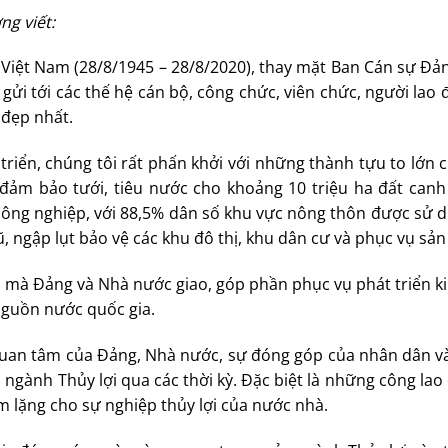
g viết:
Việt Nam (28/8/1945 – 28/8/2020), thay mặt Ban Cán sự Đả
 gửi tới các thế hệ cán bộ, công chức, viên chức, người lao
 đẹp nhất.
riển, chúng tôi rất phấn khởi với những thành tựu to lớn
 đảm bảo tưới, tiêu nước cho khoảng 10 triệu ha đất canh
 công nghiệp, với 88,5% dân số khu vực nông thôn được sử 
ngập lụt bảo vệ các khu đô thị, khu dân cư và phục vụ sản
 mà Đảng và Nhà nước giao, góp phần phục vụ phát triển ki
nguồn nước quốc gia.
quan tâm của Đảng, Nhà nước, sự đóng góp của nhân dân v
ngành Thủy lợi qua các thời kỳ. Đặc biệt là những công la
m lặng cho sự nghiệp thủy lợi của nước nhà.