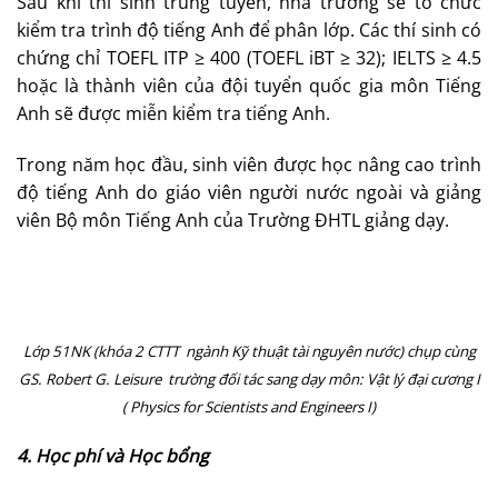
Sau khi thí sinh trúng tuyển, nhà trường sẽ tổ chức
kiểm tra trình độ tiếng Anh để phân lớp. Các thí sinh có
chứng chỉ TOEFL ITP ≥ 400 (TOEFL iBT ≥ 32); IELTS ≥ 4.5
hoặc là thành viên của đội tuyển quốc gia môn Tiếng
Anh sẽ được miễn kiểm tra tiếng Anh.
Trong năm học đầu, sinh viên được học nâng cao trình
độ tiếng Anh do giáo viên người nước ngoài và giảng
viên Bộ môn Tiếng Anh của Trường ĐHTL giảng dạy.
Lớp 51NK (khóa 2
CTTT ngành
Kỹ thuật tài nguyên nước) chụp cùng
GS. Robert G.
Leisure trường
đối tác sang dạy môn: Vật lý đại cương I
(
Physics for Scientists and Engineers I)
4. Học phí và
Học bổng