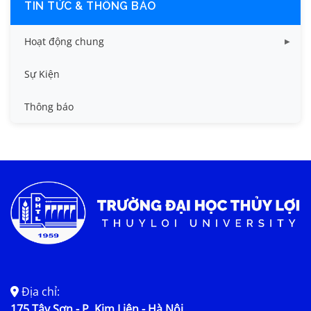
TIN TỨC & THÔNG BÁO
Hoạt động chung
Tin công tác sinh viên
Sự Kiện
Tin đào tạo
Thông báo
Tin KHCN và HTQT
Tin tức chung
Địa chỉ:
175 Tây Sơn - P. Kim Liên - Hà Nội