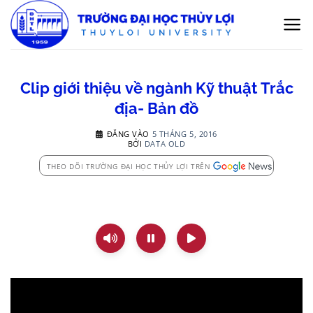
Bỏ
qua
nội
dung
Clip giới thiệu về ngành Kỹ thuật Trắc
địa- Bản đồ
ĐĂNG VÀO
5 THÁNG 5, 2016
BỞI
DATA OLD
THEO DÕI TRƯỜNG ĐẠI HỌC THỦY LỢI TRÊN