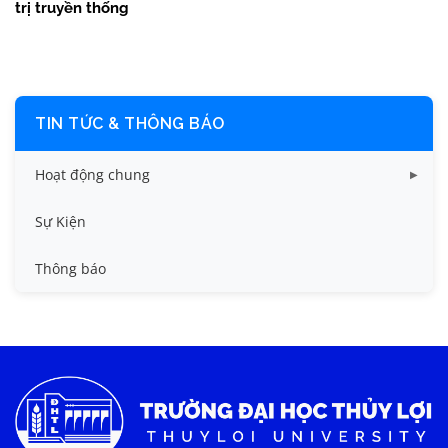
trị truyền thống
TIN TỨC & THÔNG BÁO
Hoạt động chung
Tin công tác sinh viên
Sự Kiện
Tin đào tạo
Thông báo
Tin KHCN và HTQT
Tin tức chung