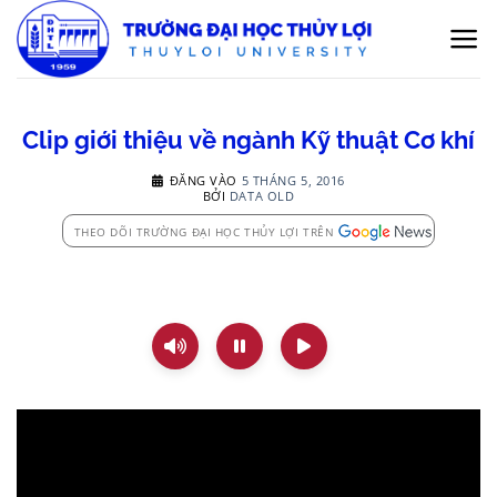
Bỏ
qua
nội
dung
Clip giới thiệu về ngành Kỹ thuật Cơ khí
ĐĂNG VÀO
5 THÁNG 5, 2016
BỞI
DATA OLD
THEO DÕI TRƯỜNG ĐẠI HỌC THỦY LỢI TRÊN