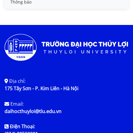
Thông báo
Tin KHCN và HTQT
Tin tức chung
Địa chỉ:
175 Tây Sơn - P. Kim Liên - Hà Nội
Email:
daihocthuyloi@tlu.edu.vn
Điện Thoại: