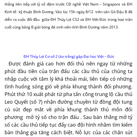
thắng liên tiếp với tỷ số đậm trước CĐ nghề Việt Nam – Singapore và ĐH
Kinh tế- kỹ thuật Bình Dương. Vào lúc 15h ngày 8/12 trên sân Gò Đậu B đã
diễn ra cuộc đối đầu giữa ĐH Thủy Lợi CS2 và ĐH Việt Đức trong loạt trận
cuối cùng bảng B giải bóng đá sinh viên tỉnh Bình Dương năm 2013.
ĐH Thủy Lợi Cơ sở 2 (áo trắng) gặp Đại học Việt – Đức
Được đánh giá cao hơn đối thủ nên ngay từ những
phút đầu tiên của trận đấu các cầu thủ của chúng ta
nhập cuộc với tâm lý khá thoải mái, liên tiếp có những
tình huống sóng gió về phía khung thành đối phương.
Phút thứ 10 xuất phát từ pha tấn công trung lộ cầu thủ
Leo Quyết (số 7) nhận đường chuyền từ đồng đội tung
cú sút đẹp mắt về phía khung thành thủ môn đối
phương mở tỷ số cho trận đấu . Sau bàn thắng mở tỷ
số các cầu thủ tiếp tục đẩy cao đội hình nhằm tìm kiếm
bàn thắng gia tăng cách biệt. Nỗ lực của các chân sút