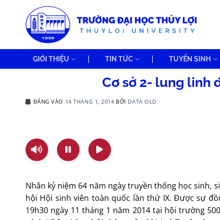
Bỏ
qua
nội
dung
GIỚI THIỆU
TIN TỨC
TUYỂN SINH
Cơ sở 2- lung linh
ĐĂNG VÀO
14 THÁNG 1, 2014
BỞI
DATA OLD
Nhân kỷ niệm 64 năm ngày truyền thống học sinh, s
hội Hội sinh viên toàn quốc lần thứ IX. Được sự đ
19h30 ngày 11 tháng 1 năm 2014 tại hội trường 50