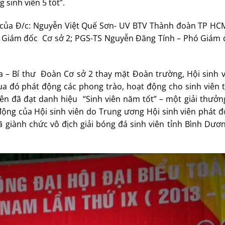
sinh viên 5 tốt”.
 của Đ/c: Nguyễn Việt Quế Sơn- UV BTV Thành đoàn TP HC
hó Giám đốc Cơ sở 2; PGS-TS Nguyễn Đăng Tính – Phó Giám 
 – Bí thư Đoàn Cơ sở 2 thay mặt Đoàn trường, Hội sinh vi
ua đó phát động các phong trào, hoạt động cho sinh viên t
viên đã đạt danh hiệu “Sinh viên năm tốt” – một giải thưở
động của Hội sinh viên do Trung ương Hội sinh viên phát đ
 giành chức vô địch giải bóng đá sinh viên tỉnh Bình Dươn