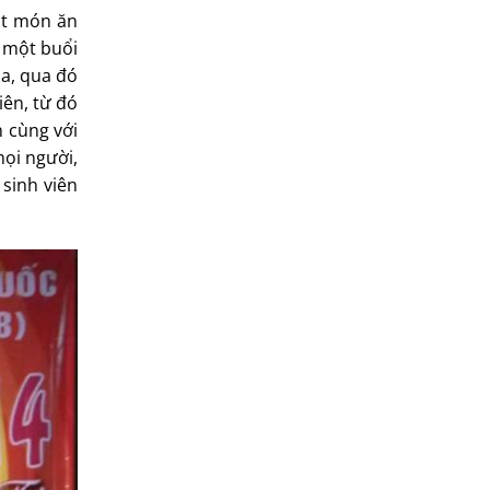
ột món ăn
h một buổi
a, qua đó
iên, từ đó
 cùng với
mọi người,
 sinh viên