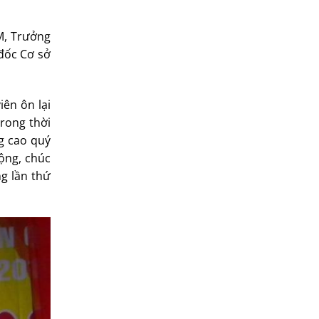
M, Trưởng
đốc Cơ sở
ên ôn lại
rong thời
ng cao quý
ộng, chúc
g lần thứ