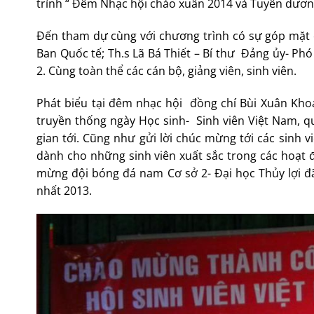
trình “ Đêm Nhạc hội chào xuân 2014 và Tuyên dương 
Đến tham dự cùng với chương trình có sự góp mặt
Ban Quốc tế; Th.s Lã Bá Thiết – Bí thư Đảng ủy- P
2. Cùng toàn thể các cán bộ, giảng viên, sinh viên.
Phát biểu tại đêm nhạc hội đồng chí Bùi Xuân Khoa
truyền thống ngày Học sinh- Sinh viên Việt Nam, q
gian tới. Cũng như gửi lời chúc mừng tới các sinh 
dành cho những sinh viên xuất sắc trong các hoạt 
mừng đội bóng đá nam Cơ sở 2- Đại học Thủy lợi đã
nhất 2013.