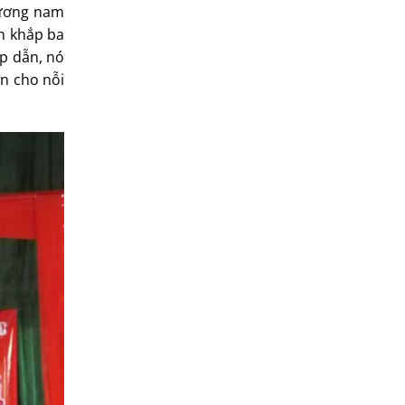
Phương nam
ân khắp ba
ấp dẫn, nó
ến cho nỗi