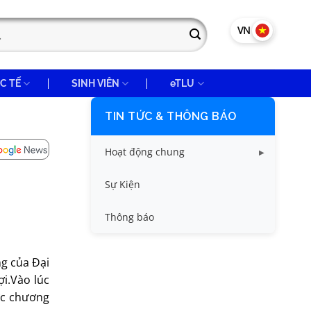
VN
EN
C TẾ
SINH VIÊN
eTLU
TIN TỨC & THÔNG BÁO
Hoạt động chung
Tin công tác sinh viên
Sự Kiện
Tin đào tạo
Thông báo
Tin KHCN và HTQT
g của Đại
Tin tức chung
i.Vào lúc
ức chương