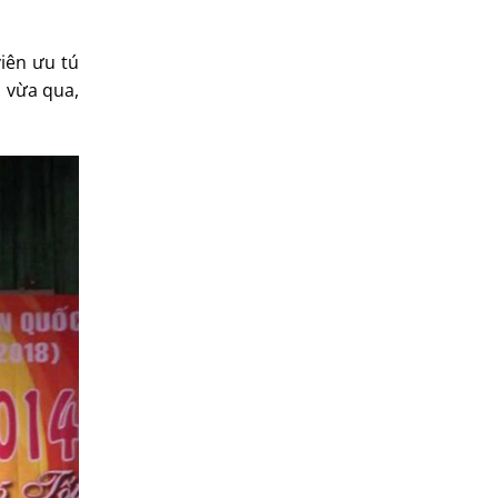
iên ưu tú
n vừa qua,