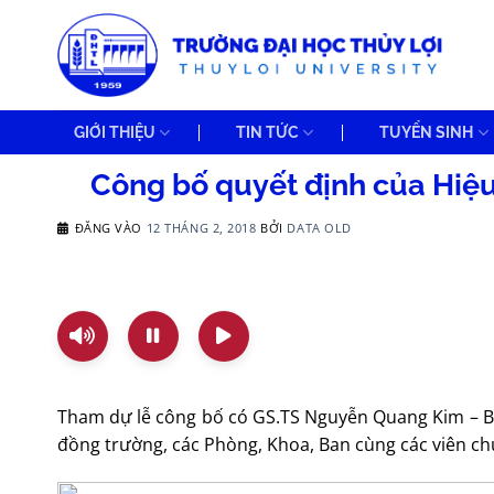
Bỏ
qua
nội
dung
GIỚI THIỆU
TIN TỨC
TUYỂN SINH
Công bố quyết định của Hiệu
ĐĂNG VÀO
12 THÁNG 2, 2018
BỞI
DATA OLD
Tham dự lễ công bố có GS.TS Nguyễn Quang Kim – Bí
đồng trường, các Phòng, Khoa, Ban cùng các viên c