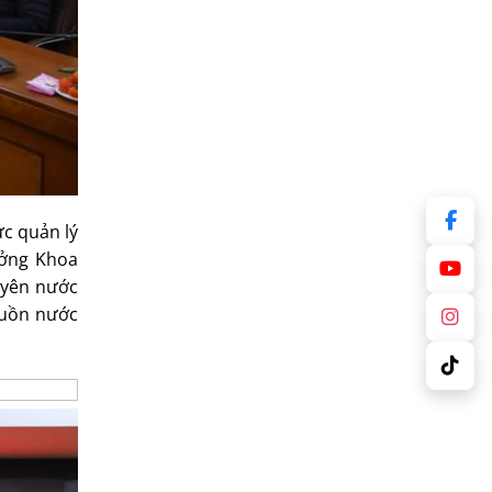
ức quản lý
ưởng Khoa
uyên nước
guồn nước