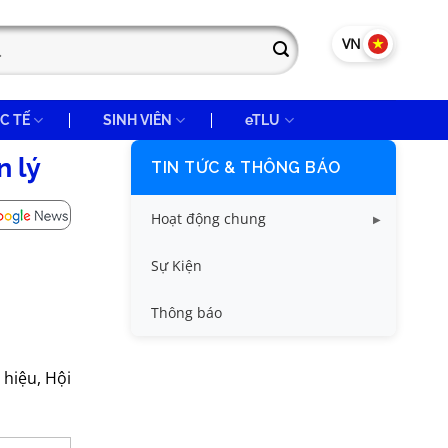
VN
EN
C TẾ
SINH VIÊN
eTLU
n lý
TIN TỨC & THÔNG BÁO
Hoạt động chung
Tin công tác sinh viên
Sự Kiện
Tin đào tạo
Thông báo
Tin KHCN và HTQT
hiệu, Hội
Tin tức chung