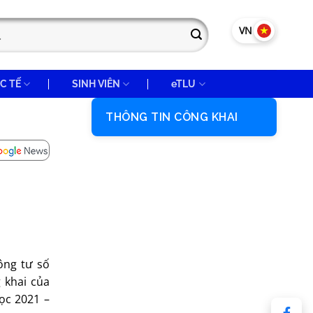
VN
EN
C TẾ
SINH VIÊN
eTLU
THÔNG TIN CÔNG KHAI
ông tư số
 khai của
ọc 2021 –