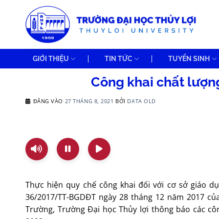
Bỏ
qua
nội
dung
GIỚI THIỆU
TIN TỨC
TUYỂN SINH
Công khai chất lượn
ĐĂNG VÀO
27 THÁNG 8, 2021
BỞI
DATA OLD
Thực hiện quy chế công khai đối với cơ sở giáo d
36/2017/TT-BGDĐT ngày 28 tháng 12 năm 2017 của 
Trường, Trường Đại học Thủy lợi thông báo các cô