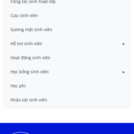
Công tác sinh hoạt lớp
Cựu sinh viên
Gương mặt sinh viên
Hỗ trợ sinh viên
Miễn giảm học phí
Hoạt động sinh viên
Nhà ở
Học bổng sinh viên
Quy trình - Biểu mẫu
HB khuyến khích học tập
Học phí
Sổ tay sinh viên
HB Lê Văn Kiểm và gia đình
Khảo sát sinh viên
Trợ cấp xã hội
Việc làm