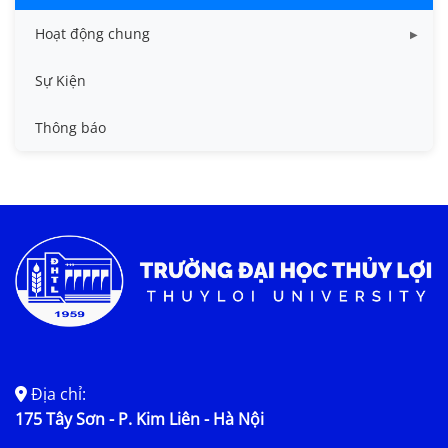
Hoạt động chung
Tin công tác sinh viên
Sự Kiện
Tin đào tạo
Thông báo
Tin KHCN và HTQT
Tin tức chung
Địa chỉ:
175 Tây Sơn - P. Kim Liên - Hà Nội