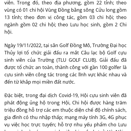
viên. Trong đó, theo địa phương, gồm 22 tỉnh; theo
vùng có 01 chi hội Vùng Đồng bằng sông Cửu long gồm
13 tỉnh; theo đơn vị công tác, gồm 03 chi hội; theo
ngành gồm 02 chi hội; theo Lưu học sinh, gồm 2 Chi
hội.
Ngày 19/11/2022, tại sân Golf Đồng Mô, Trường Đại học
Thủy lợi tổ chức giải đấu ra mắt Câu lạc bộ Golf cựu
sinh viên của Trường (TLU GOLF CLUB). Giải đấu đã
được tổ chức an toàn, thành công với gần 100 golfer là
cựu sinh viên công tác trong các lĩnh vực khác nhau và
đến từ khắp mọi miền đất nước.
Đặc biệt, trong đại dịch Covid-19, Hội cựu sinh viên đã
phát động ủng hộ trong Hội, Chi hội được hàng trăm
triệu đồng hỗ trợ các em thuộc diện chế độ chính sách,
gia đình có thu nhập thấp; mạng máy tính 3G, 4G phục
vụ việc học trực tuyến; hỗ trợ nhu yếu phẩm cho Lưu