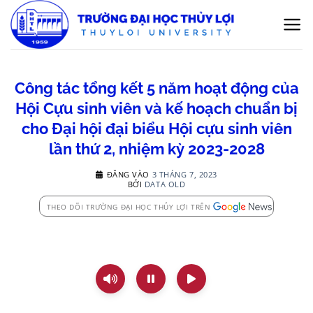
Bỏ
qua
nội
dung
Công tác tổng kết 5 năm hoạt động của
Hội Cựu sinh viên và kế hoạch chuẩn bị
cho Đại hội đại biểu Hội cựu sinh viên
lần thứ 2, nhiệm kỳ 2023-2028
ĐĂNG VÀO
3 THÁNG 7, 2023
BỞI
DATA OLD
THEO DÕI TRƯỜNG ĐẠI HỌC THỦY LỢI TRÊN