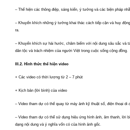
– Thể hiện các thông điệp, sáng kiến, ý tưởng và các biện pháp nhằ
– Khuyến khích những ý tưởng khai thác cách tiếp cận và huy động
ra.
– Khuyến khích sự hài hước, châm biếm với nội dung sâu sắc và tá
dân tộc và trách nhiệm của người Việt trong cuộc sống cộng đồng.
III.2. Hình thức thể hiện video
+ Các video có thời lượng từ 2 – 7 phút
+ Kịch bản (lời bình) của video
– Video tham dự có thể quay từ máy ảnh kỹ thuật số, điện thoại 
– Video tham dự có thể sử dụng hiệu ứng hình ảnh, âm thanh, lời 
dạng nội dung và ý nghĩa vốn có của hình ảnh gốc.