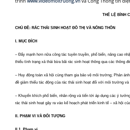
trình
www.videomoitruong.vn
và Cổng Thông tin điệ
THỂ LỆ BÌNH 
CHỦ ĐỀ: RÁC THẢI SINH HOẠT ĐÔ THỊ VÀ NÔNG THÔN
I. MỤC ĐÍCH
– Đẩy mạnh hơn nữa công tác tuyên truyền, phổ biến, nâng cao nhận
thiểu tình trạng xả thải bừa bãi rác sinh hoạt thông qua các thông đi
– Huy động toàn xã hội cùng tham gia bảo vệ môi trường; Phản ánh
đề giảm thiểu tác động của rác thải sinh hoạt đối với môi trường v
– Khuyến khích phổ biến, nhân rộng và tiến tới áp dụng các ý tưởn
rác thải sinh hoạt gây ra vào kế hoạch phát triển kinh tế – xã hội c
II. PHẠM VI VÀ ĐỐI TƯỢNG
II.1. Phạm vi