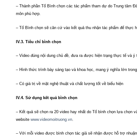
– Thành phần Tổ Bình chọn các tác phẩm tham dự do Trung tâm Đào 
môn phù hợp.
– Tổ Bình chọn sẽ căn cứ vào kết quả thu nhận tác phẩm để thực hi
IV.3. Tiêu chí bình chọn
– Video đúng nội dung chủ đề, đưa ra được hiện trạng thực tế và ý t
– Hình thức trình bày sáng tạo và khoa học, mang ý nghĩa lớn trong
– Có giá trị về mặt nghệ thuật và chất lượng tốt về biểu hiện
IV.4. Sử dụng kết quả bình chọn
– Kết quả sẽ chọn ra 20 video hay nhất do Tổ bình chọn lựa chọn v
website
www.videomoitruong.vn
.
– Với mỗi video được bình chọn tác giả sẽ nhận được hỗ trợ nhuận