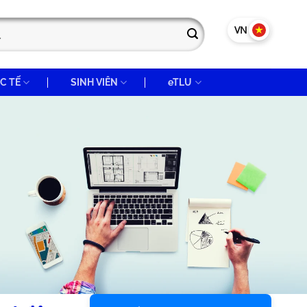
VN
EN
C TẾ
SINH VIÊN
eTLU