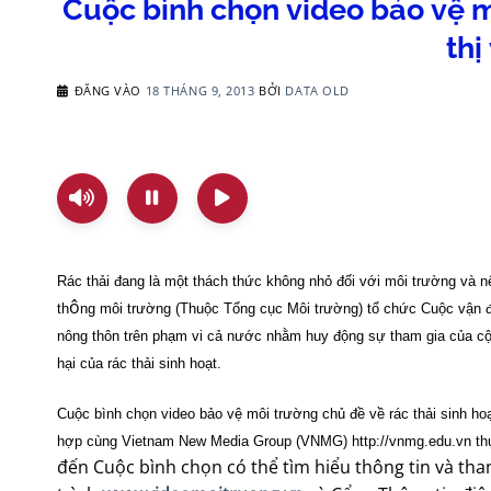
Cuộc bình chọn video bảo vệ mô
thị
ĐĂNG VÀO
18 THÁNG 9, 2013
BỞI
DATA OLD
Rác thải đang là một thách thức không nhỏ đối với môi trường và 
ô
th
ng môi trường (Thuộc Tổng cục Môi trường) tổ chức Cuộc vận độn
nông thôn trên phạm vi cả nước nhằm huy động sự tham gia của cộ
hại của rác thải sinh hoạt.
Cuộc bình chọn video bảo vệ môi trường chủ đề về rác thải sinh hoạ
hợp cùng Vietnam New Media Group (VNMG) http://vnmg.edu.vn th
đến Cuộc bình chọn có thể tìm hiểu thông tin và th