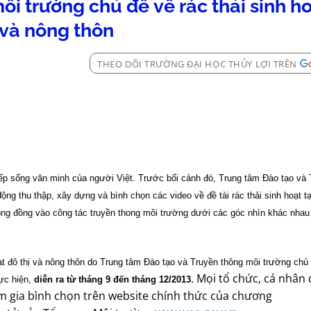
i trường chủ đề về rác thải sinh h
 và nông thôn
THEO DÕI TRƯỜNG ĐẠI HỌC THỦY LỢI TRÊN
nếp sống văn minh của người Việt. Trước bối cảnh đó, Trung tâm Đào tạo và
g thu thập, xây dựng và bình chọn các video về đề tài rác thải sinh hoạt tại
ng đồng vào công tác truyền thong môi trường dưới các góc nhìn khác nhau
t đô thị và nông thôn do Trung tâm Đào tạo và Truyền thông môi trường chủ t
. Mọi tổ chức, cá nhân
ực hiện,
diễn ra từ tháng 9 đến tháng 12/2013
am gia bình chọn trên website chính thức của chương