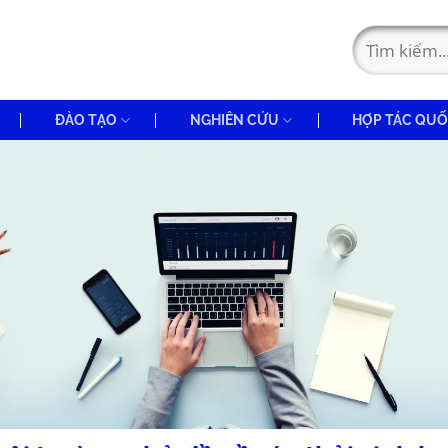
ĐÀO TẠO
NGHIÊN CỨU
HỢP TÁC QUỐ