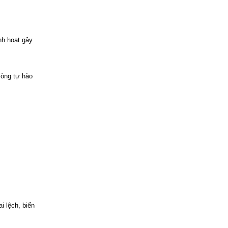
nh hoạt gây
lòng tự hào
i lệch, biến