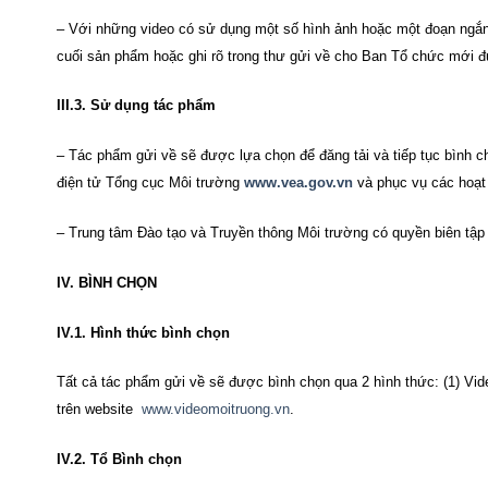
– Với những video có sử dụng một số hình ảnh hoặc một đoạn ngắn 
cuối sản phẩm hoặc ghi rõ trong thư gửi về cho Ban Tổ chức mới đ
III.3. Sử dụng tác phẩm
– Tác phẩm gửi về sẽ được lựa chọn để đăng tải và tiếp tục bình c
điện tử Tổng cục Môi trường
www.vea.gov.vn
và phục vụ các hoạt 
– Trung tâm Đào tạo và Truyền thông Môi trường có quyền biên tập
IV. BÌNH CHỌN
IV.1. Hình thức bình chọn
Tất cả tác phẩm gửi về sẽ được bình chọn qua 2 hình thức: (1) Vid
trên website
www.videomoitruong.vn
.
IV.2. Tổ Bình chọn