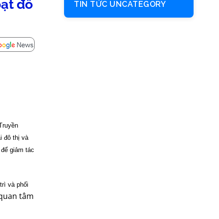
oạt đô
TIN TỨC UNCATEGORY
 Truyền
 đô thị và
 để giảm tác
rì và phối
 quan tâm