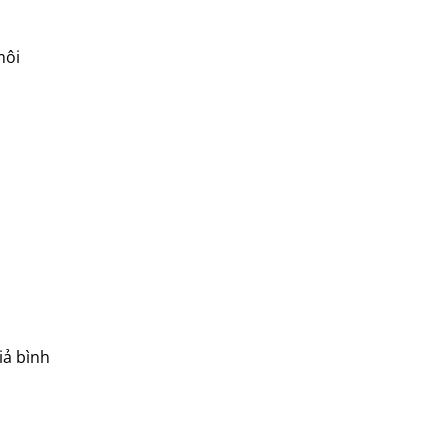
môi
iả bình