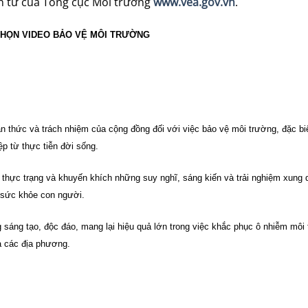
n tử của Tổng cục Môi trường
www.vea.gov.vn
.
CHỌN VIDEO BẢO VỆ MÔI TRƯỜNG
 thức và trách nhiệm của cộng đồng đối với việc bảo vệ môi trường, đặc biệ
ệp từ thực tiễn đời sống.
 thực trạng và khuyến khích những suy nghĩ, sáng kiến và trải nghiệm xung
à sức khỏe con người.
g sáng tạo, độc đáo, mang lại hiệu quả lớn trong việc khắc phục ô nhiễm môi
ủa các địa phương.