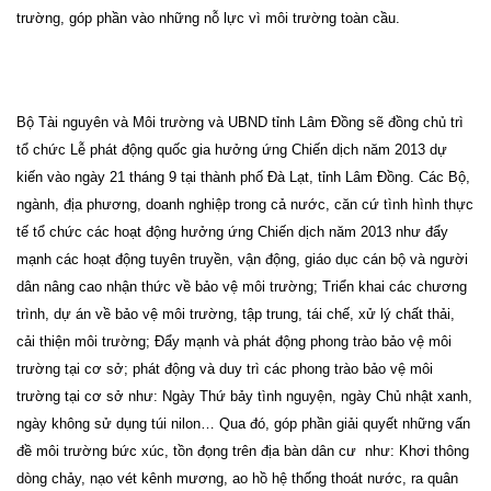
trường, góp phần vào những nỗ lực vì môi trường toàn cầu.
Bộ Tài nguyên và Môi trường và UBND tỉnh Lâm Đồng sẽ đồng chủ trì
tổ chức Lễ phát động quốc gia hưởng ứng Chiến dịch năm 2013 dự
kiến vào ngày 21 tháng 9 tại thành phố Đà Lạt, tỉnh Lâm Đồng. Các Bộ,
ngành, địa phương, doanh nghiệp trong cả nước, căn cứ tình hình thực
tế tổ chức các hoạt động hưởng ứng Chiến dịch năm 2013 như đẩy
mạnh các hoạt động tuyên truyền, vận động, giáo dục cán bộ và người
dân nâng cao nhận thức về bảo vệ môi trường; Triển khai các chương
trình, dự án về bảo vệ môi trường, tập trung, tái chế, xử lý chất thải,
cải thiện môi trường; Đẩy mạnh và phát động phong trào bảo vệ môi
trường tại cơ sở; phát động và duy trì các phong trào bảo vệ môi
trường tại cơ sở như: Ngày Thứ bảy tình nguyện, ngày Chủ nhật xanh,
ngày không sử dụng túi nilon… Qua đó, góp phần giải quyết những vấn
đề môi trường bức xúc, tồn đọng trên địa bàn dân cư như: Khơi thông
dòng chảy, nạo vét kênh mương, ao hồ hệ thống thoát nước, ra quân