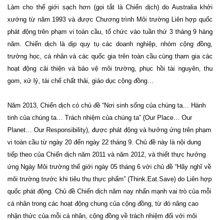
Làm cho thế giới sạch hơn (gọi tắt là Chiến dịch) do Australia khởi
xướng từ năm 1993 và được Chương trình Môi trường Liên hợp quốc
phát động trên phạm vi toàn cầu, tổ chức vào tuần thứ 3 tháng 9 hàng
năm. Chiến dịch là dịp quy tụ các doanh nghiệp, nhóm cộng đồng,
trường học, cá nhân và các quốc gia trên toàn cầu cùng tham gia các
hoạt động cải thiện và bảo vệ môi trường, phục hồi tài nguyên, thu
gom, xử lý, tái chế chất thải, giáo dục cộng đồng…
Năm 2013, Chiến dịch có chủ đề “Nơi sinh sống của chúng ta… Hành
tinh của chúng ta… Trách nhiệm của chúng ta” (Our Place… Our
Planet… Our Responsibility), được phát động và hưởng ứng trên phạm
vi toàn cầu từ ngày 20 đến ngày 22 tháng 9. Chủ đề này là nội dung
tiếp theo của Chiến dịch năm 2011 và năm 2012, và thiết thực hưởng
ứng Ngày Môi trường thế giới ngày 05 tháng 6 với chủ đề “Hãy nghĩ về
môi trường trước khi tiêu thụ thực phẩm” (Think.Eat.Save) do Liên hợp
quốc phát động. Chủ đề Chiến dịch năm nay nhấn mạnh vai trò của mỗi
cá nhân trong các hoạt động chung của cộng đồng, từ đó nâng cao
nhận thức của mỗi cá nhân, cộng đồng về trách nhiệm đối với môi