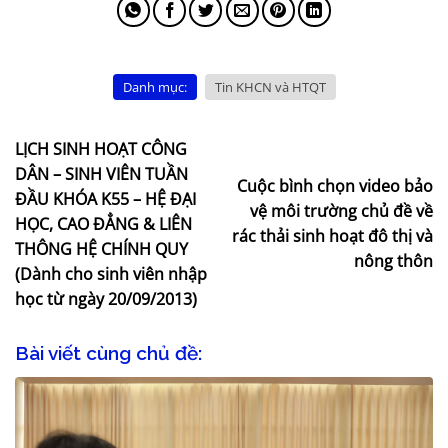
Danh mục:
Tin KHCN và HTQT
LỊCH SINH HOẠT CÔNG
DÂN – SINH VIÊN TUẦN
Cuộc bình chọn video bảo
ĐẦU KHÓA K55 – HỆ ĐẠI
vệ môi trường chủ đề về
HỌC, CAO ĐẲNG & LIÊN
rác thải sinh hoạt đô thị và
THÔNG HỆ CHÍNH QUY
nông thôn
(Dành cho sinh viên nhập
học từ ngày 20/09/2013)
Bài viết cùng chủ đề: