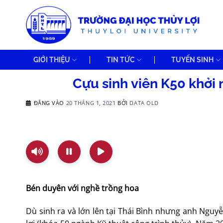
Bỏ
qua
nội
dung
GIỚI THIỆU
TIN TỨC
TUYỂN SINH
Cựu sinh viên K50 khởi 
ĐĂNG VÀO
20 THÁNG 1, 2021
BỞI
DATA OLD
Bén duyên với nghề trồng hoa
Dù sinh ra và lớn lên tại Thái Bình nhưng anh Nguy