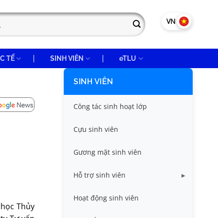
VN
EN
C TẾ
SINH VIÊN
eTLU
SINH VIÊN
Công tác sinh hoạt lớp
Cựu sinh viên
Gương mặt sinh viên
Hỗ trợ sinh viên
Miễn giảm học phí
Hoạt động sinh viên
i học Thủy
Nhà ở