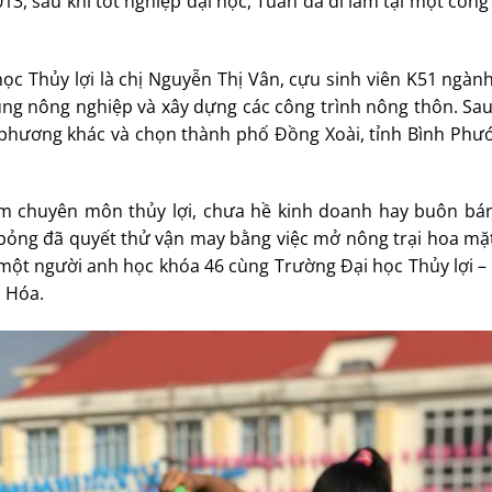
13, sau khi tốt nghiệp đại học, Tuân đã đi làm tại một công
ọc Thủy lợi là chị Nguyễn Thị Vân, cựu sinh viên K51 ngàn
vùng nông nghiệp và xây dựng các công trình nông thôn. Sa
a phương khác và chọn thành phố Đồng Xoài, tỉnh Bình Phướ
làm chuyên môn thủy lợi, chưa hề kinh doanh hay buôn bán
bỏng đã quyết thử vận may bằng việc mở nông trại hoa mặt 
 một người anh học khóa 46 cùng Trường Đại học Thủy lợi –
h Hóa.