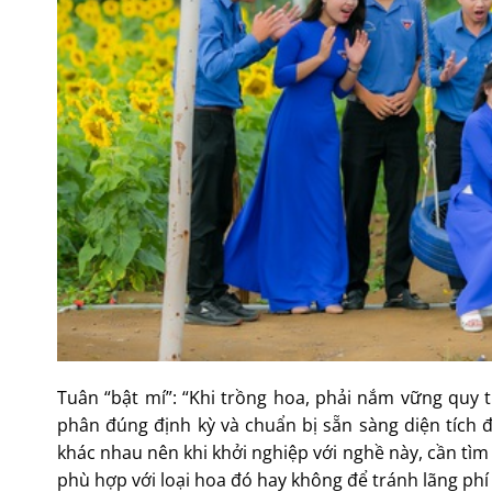
Tuân “bật mí”: “Khi trồng hoa, phải nắm vững quy t
phân đúng định kỳ và chuẩn bị sẵn sàng diện tích 
khác nhau nên khi khởi nghiệp với nghề này, cần tìm
phù hợp với loại hoa đó hay không để tránh lãng phí 