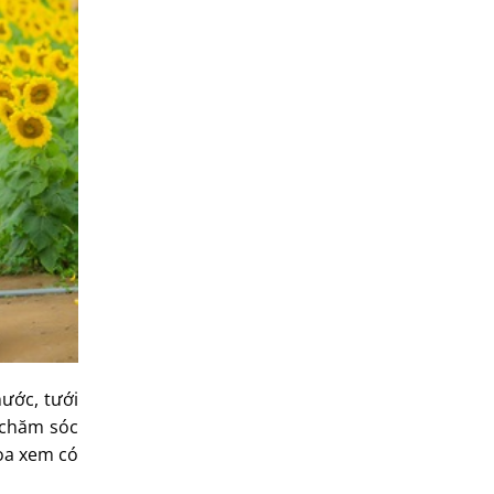
nước, tưới
 chăm sóc
hoa xem có