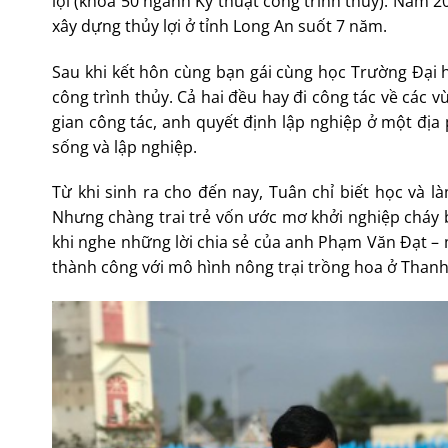
lợi (khóa 50 ngành Kỹ thuật công trình thủy). Năm 20
xây dựng thủy lợi ở tỉnh Long An suốt 7 năm.
Sau khi kết hôn cùng bạn gái cùng học Trường Đại h
công trình thủy. Cả hai đều hay đi công tác về các 
gian công tác, anh quyết định lập nghiệp ở một đị
sống và lập nghiệp.
Từ khi sinh ra cho đến nay, Tuân chỉ biết học và 
Nhưng chàng trai trẻ vốn ước mơ khởi nghiệp cháy 
khi nghe những lời chia sẻ của anh Phạm Văn Đạt –
thành công với mô hình nông trại trồng hoa ở Than