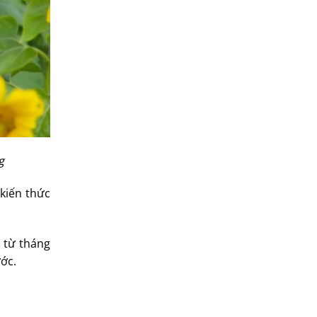
g
 kiến thức
g từ tháng
ớc.