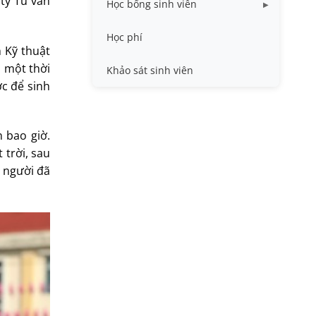
 ty Tư vấn
Học bổng sinh viên
Quy trình - Biểu mẫu
HB khuyến khích học tập
Học phí
h Kỹ thuật
Sổ tay sinh viên
HB Lê Văn Kiểm và gia đình
u một thời
Khảo sát sinh viên
c để sinh
Trợ cấp xã hội
Việc làm
 bao giờ.
trời, sau
 người đã