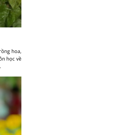
trồng hoa,
môn học về
.