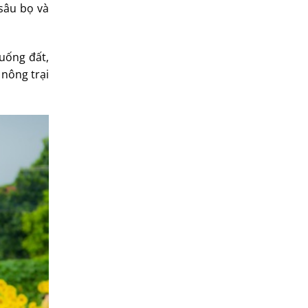
 sâu bọ và
xuống đất,
 nông trại