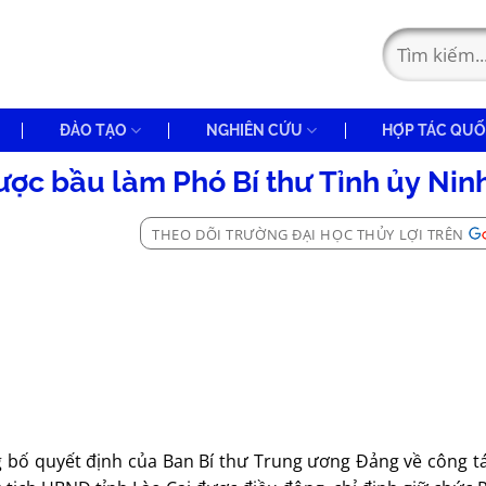
ĐÀO TẠO
NGHIÊN CỨU
HỢP TÁC QUỐ
ược bầu làm Phó Bí thư Tỉnh ủy Nin
THEO DÕI TRƯỜNG ĐẠI HỌC THỦY LỢI TRÊN
g bố quyết định của Ban Bí thư Trung ương Đảng về công t