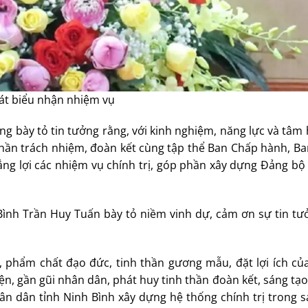
hát biểu nhận nhiệm vụ
 bày tỏ tin tưởng rằng, với kinh nghiệm, năng lực và tâm 
 thần trách nhiệm, đoàn kết cùng tập thể Ban Chấp hành, B
ắng lợi các nhiệm vụ chính trị, góp phần xây dựng Đảng bộ
Bình Trần Huy Tuấn bày tỏ niềm vinh dự, cảm ơn sự tin tư
ị, phẩm chất đạo đức, tinh thần gương mẫu, đặt lợi ích củ
ện, gần gũi nhân dân, phát huy tinh thần đoàn kết, sáng tạ
ân dân tỉnh Ninh Bình xây dựng hệ thống chính trị trong 