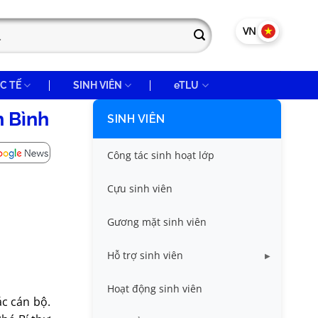
VN
EN
C TẾ
SINH VIÊN
eTLU
h Bình
SINH VIÊN
Công tác sinh hoạt lớp
Cựu sinh viên
Gương mặt sinh viên
Hỗ trợ sinh viên
Miễn giảm học phí
Hoạt động sinh viên
ác cán bộ.
Nhà ở