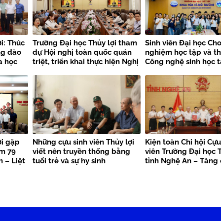
i: Thúc
Trường Đại học Thủy lợi tham
Sinh viên Đại học Cho
ng đào
dự Hội nghị toàn quốc quán
nghiệm học tập và t
a học
triệt, triển khai thực hiện Nghị
Công nghệ sinh học t
quyết Hội nghị Trung ương 3
Trường Đại học Thủy 
khóa XIV
ợi gặp
Những cựu sinh viên Thủy lợi
Kiện toàn Chi hội Cựu
ệm 79
viết nên truyền thống bằng
viên Trường Đại học T
 – Liệt
tuổi trẻ và sự hy sinh
tỉnh Nghệ An – Tăng
kết nối nguồn lực, la
trị truyền thống