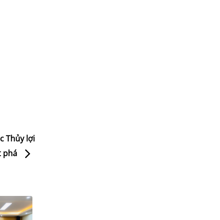
 Thủy lợi
ứt phá