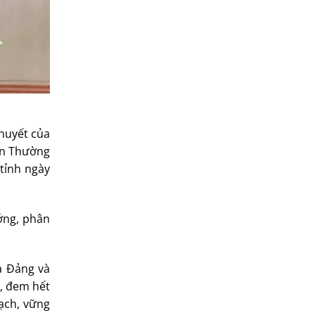
huyết của
an Thường
 tỉnh ngày
ởng, phân
a Đảng và
o, đem hết
sạch, vững