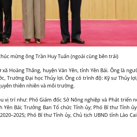
chúc mừng ông Trần Huy Tuấn (ngoài cùng bên trái)
 xã Hoàng Thắng, huyện Văn Yên, tỉnh Yên Bái. Ông là ngườ
ớc, Trường Đại học Thủy lợi. Ông có trình độ: Kỹ sư Thủy lợ
nguyên thiên nhiên và môi trường.
u vị trí như: Phó Giám đốc Sở Nông nghiệp và Phát triển n
ên Bái; Trưởng Ban Tổ chức Tỉnh ủy; Phó Bí thư Tỉnh ủy,
 2020–2025; Phó Bí thư Tỉnh ủy, Chủ tịch UBND tỉnh Lào Ca