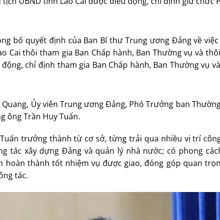
 tịch UBND tỉnh Lào Cai được điều động, chỉ định giữ chức 
công bố quyết định của Ban Bí thư Trung ương Đảng về việc
ào Cai thôi tham gia Ban Chấp hành, Ban Thường vụ và thô
u động, chỉ định tham gia Ban Chấp hành, Ban Thường vụ v
 Quang, Ủy viên Trung ương Đảng, Phó Trưởng ban Thường
ng ông Trần Huy Tuấn.
n trưởng thành từ cơ sở, từng trải qua nhiều vị trí công
ông tác xây dựng Đảng và quản lý nhà nước; có phong cách
uôn hoàn thành tốt nhiệm vụ được giao, đóng góp quan trọ
ông tác.