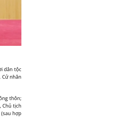
i dân tộc
i, Cử nhân
ông thôn;
 Chủ tịch
i (sau hợp