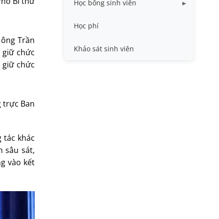
Phó Bí thư
Học bổng sinh viên
Quy trình - Biểu mẫu
HB khuyến khích học tập
Học phí
 ông Trần
Sổ tay sinh viên
HB Lê Văn Kiểm và gia đình
Khảo sát sinh viên
i giữ chức
Trợ cấp xã hội
à giữ chức
Việc làm
 trực Ban
 tác khác
 sâu sát,
ng vào kết