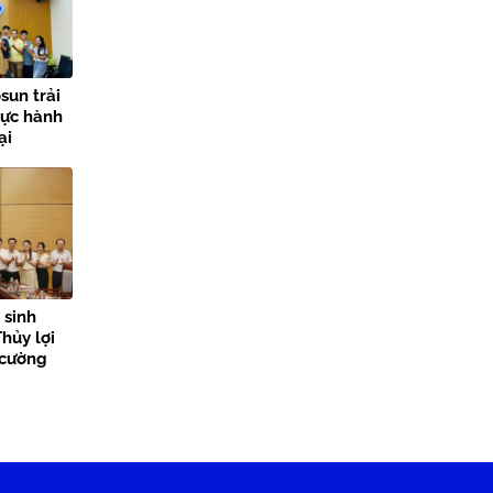
sun trải
hực hành
ại
lợi
 sinh
hủy lợi
 cường
n tỏa giá