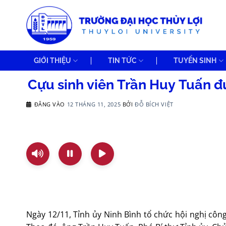
Bỏ
qua
nội
dung
GIỚI THIỆU
TIN TỨC
TUYỂN SINH
Cựu sinh viên Trần Huy Tuấn đ
ĐĂNG VÀO
12 THÁNG 11, 2025
BỞI
ĐỖ BÍCH VIỆT
Ngày 12/11, Tỉnh ủy Ninh Bình tổ chức hội nghị côn