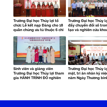
Trường Đại học Thủy lợi tổ
Trường Đại học Thủy lợ
chức Lễ kết nạp Đảng cho 18
đẩy chuyển đổi số tro
quần chúng ưu tú thuộc 6 chi
tạo và nghiên cứu kho
bộ
Sinh viên và giảng viên
Trường Đại học Thủy l
Trường Đại học Thủy lợi tham
mặt, tri ân nhân kỷ ni
gia HÀNH TRÌNH ĐỎ nghiên
năm Ngày Thương binh
cứu, học tập của thanh niên
sĩ
Việt Nam tại Trung Quốc –
Trại nghiên cứu, học tập
“Theo dấu chân Bác Hồ” năm
2026