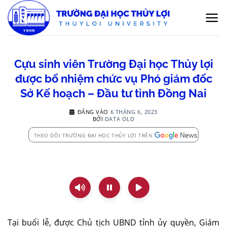
Bỏ
qua
nội
dung
Cựu sinh viên Trường Đại học Thủy lợi
được bổ nhiệm chức vụ Phó giám đốc
Sở Kế hoạch – Đầu tư tỉnh Đồng Nai
ĐĂNG VÀO
6 THÁNG 6, 2023
BỞI
DATA OLD
THEO DÕI TRƯỜNG ĐẠI HỌC THỦY LỢI TRÊN
Tại buổi lễ, được Chủ tịch UBND tỉnh ủy quyền, Giám