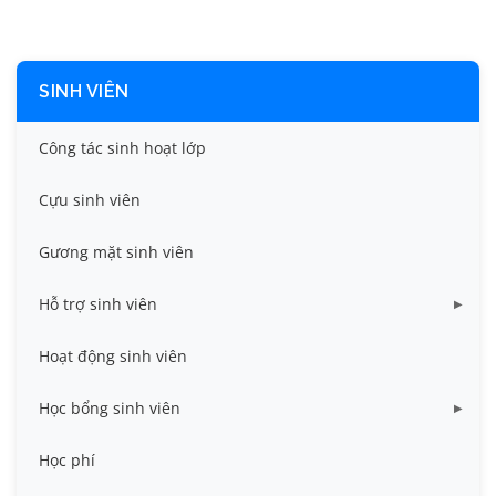
SINH VIÊN
Công tác sinh hoạt lớp
Cựu sinh viên
Gương mặt sinh viên
Hỗ trợ sinh viên
Miễn giảm học phí
Hoạt động sinh viên
Nhà ở
Học bổng sinh viên
Quy trình - Biểu mẫu
HB khuyến khích học tập
Học phí
Sổ tay sinh viên