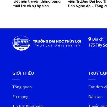
viết nên truyền thống bằng
viên Trường Đại học Th
tuổi trẻ và sự hy sinh
tỉnh Nghệ An – Tăng 
kết nối nguồn lực, lan 
trị truyền thống
Địa chỉ:
175 Tây Sơ
GIỚI THIỆU
TRUY CẬ
Tổng quan
Các đơn vị
Sứ mạng
Đào tạo
Tin tức & Sự kiện
Tuyển sin