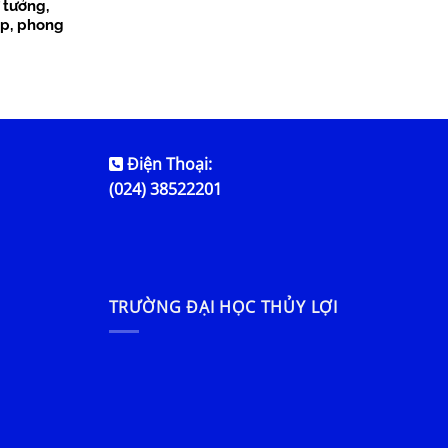
 tưởng,
p, phong
ng giai
Điện Thoại:
(024) 38522201
TRƯỜNG ĐẠI HỌC THỦY LỢI