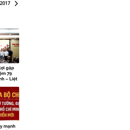
 2017
lợi gặp
iệm 79
h – Liệt
ẩy mạnh