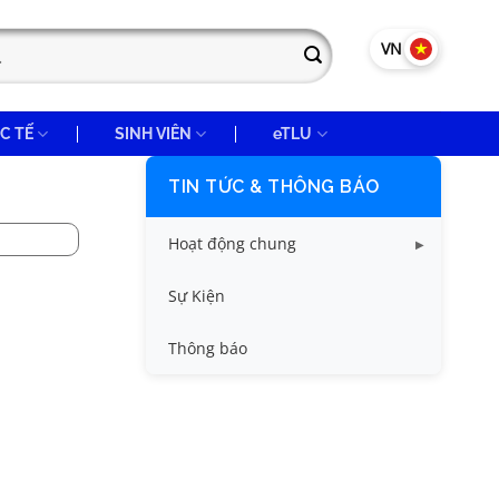
VN
EN
C TẾ
SINH VIÊN
eTLU
TIN TỨC & THÔNG BÁO
Hoạt động chung
Tin công tác sinh viên
Sự Kiện
Tin đào tạo
Thông báo
Tin KHCN và HTQT
Tin tức chung