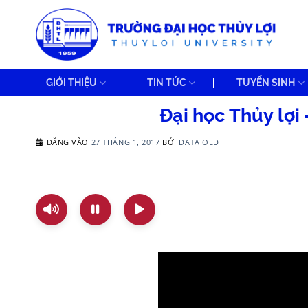
Bỏ
qua
nội
dung
GIỚI THIỆU
TIN TỨC
TUYỂN SINH
Đại học Thủy lợi
ĐĂNG VÀO
27 THÁNG 1, 2017
BỞI
DATA OLD