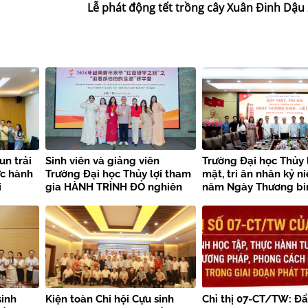
Lễ phát động tết trồng cây Xuân Đinh Dậu
un trải
Sinh viên và giảng viên
Trường Đại học Thủy 
ực hành
Trường Đại học Thủy lợi tham
mặt, tri ân nhân kỷ n
i
gia HÀNH TRÌNH ĐỎ nghiên
năm Ngày Thương bin
i
cứu, học tập của thanh niên
sĩ
Việt Nam tại Trung Quốc –
Trại nghiên cứu, học tập
“Theo dấu chân Bác Hồ” năm
2026
sinh
Kiện toàn Chi hội Cựu sinh
Chỉ thị 07-CT/TW: Đ