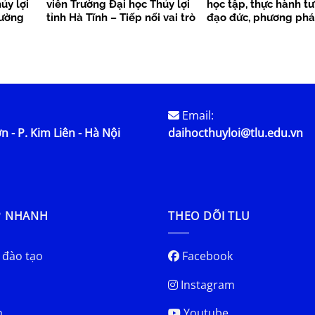
ủy lợi
viên Trường Đại học Thủy lợi
học tập, thực hành tư
cường
tỉnh Hà Tĩnh – Tiếp nối vai trò
đạo đức, phương phá
tỏa giá
tiên phong, lan tỏa sức mạnh
cách Hồ Chí Minh tro
kết nối cộng đồng cựu sinh
đoạn phát triển mới
viên
Email:
n - P. Kim Liên - Hà Nội
daihocthuyloi@tlu.edu.vn
P NHANH
THEO DÕI TLU
 đào tạo
Facebook
Instagram
h
Youtube