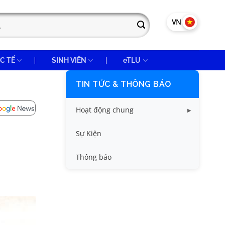
VN
EN
C TẾ
SINH VIÊN
eTLU
TIN TỨC & THÔNG BÁO
Hoạt động chung
Tin công tác sinh viên
Sự Kiện
Tin đào tạo
Thông báo
Tin KHCN và HTQT
Tin tức chung