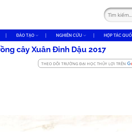
ĐÀO TẠO
NGHIÊN CỨU
HỢP TÁC QUỐ
trồng cây Xuân Đinh Dậu 2017
THEO DÕI TRƯỜNG ĐẠI HỌC THỦY LỢI TRÊN