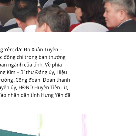
ng Yên; đ/c Đỗ Xuân Tuyên –
ác đồng chí trong ban thường
ban ngành của tỉnh; Về phía
g Kim – Bí thư Đảng ủy, Hiệu
 trường ,Công đoàn, Đoàn thanh
Huyện ủy, HĐND Huyện Tiên Lữ,
 đảo nhân dân tỉnh Hưng Yên đã