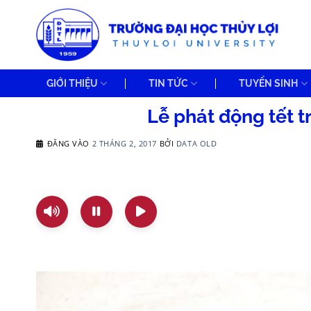
Bỏ
qua
nội
dung
GIỚI THIỆU
TIN TỨC
TUYỂN SINH
Lễ phát động tết 
ĐĂNG VÀO
2 THÁNG 2, 2017
BỞI
DATA OLD