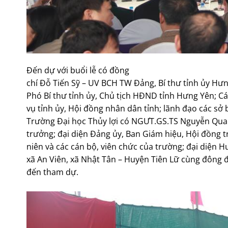
Đến dự với buổi lễ có đồng
chí Đỗ Tiến Sỹ – UV BCH TW Đảng, Bí thư tỉnh ủy Hư
Phó Bí thư tỉnh ủy, Chủ tịch HĐND tỉnh Hưng Yên; C
vụ tỉnh ủy, Hội đồng nhân dân tỉnh; lãnh đạo các sở 
Trường Đại học Thủy lợi có NGƯT.GS.TS Nguyễn Quan
trưởng; đại diện Đảng ủy, Ban Giám hiệu, Hội đồng
niên và các cán bộ, viên chức của trường; đại diện 
xã An Viên, xã Nhật Tân – Huyện Tiên Lữ cùng đông
đến tham dự.