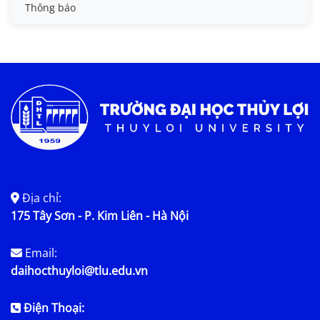
Tin đào tạo
Thông báo
Tin KHCN và HTQT
Tin tức chung
Địa chỉ:
175 Tây Sơn - P. Kim Liên - Hà Nội
Email:
daihocthuyloi@tlu.edu.vn
Điện Thoại: