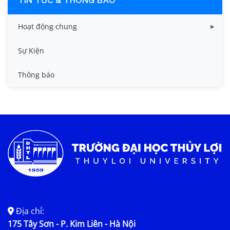
TIN TỨC & THÔNG BÁO
Hoạt động chung
Tin công tác sinh viên
Sự Kiện
Tin đào tạo
Thông báo
Tin KHCN và HTQT
Tin tức chung
Địa chỉ:
175 Tây Sơn - P. Kim Liên - Hà Nội