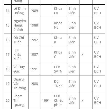
Hùng
Lê Đình
Khoa
Sinh
UV
14
1989
Hoàng
CK
viên
BCH
Nguyễn
Khoa
Sinh
UV
15
Năng
1988
NL
viên
BCH
Chính
Đỗ Chí
Khoa
Sinh
UV
16
1992
Tuấn
K
viên
BCH
Bùi
Khoa
Sinh
UV
17
Khắc
1987
x
C
viên
BCH
Xuân
Vũ Duy
CLB
Sinh
UV
18
1991
Đức
SVTN
viên
BCH
Quàng
Đội
Sinh
UV
19
Văn
1988
TNXK
viên
BCH
Thương
Phạm
CLB
Sinh
UV
20
Thị
1991
Chiếu
x
viên
BCH
Quang
phim