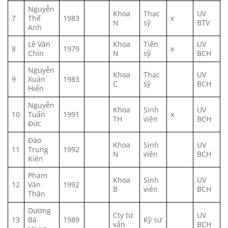
Nguyễn
Khoa
Thạc
UV
7
Thế
1983
x
N
sỹ
BTV
Anh
Lê Văn
Khoa
Tiến
UV
8
1979
x
Chín
N
sỹ
BCH
Nguyễn
Khoa
Thạc
UV
9
Xuân
1983
C
sỹ
BCH
Hiển
Nguyễn
Khoa
Sinh
UV
10
Tuấn
1991
x
TH
viên
BCH
Đức
Đào
Khoa
Sinh
UV
11
Trung
1992
N
viên
BCH
Kiên
Phạm
Khoa
Sinh
UV
12
Văn
1992
B
viên
BCH
Thân
Dương
Cty tư
UV
13
Bá
1989
Kỹ sư
vấn
BCH