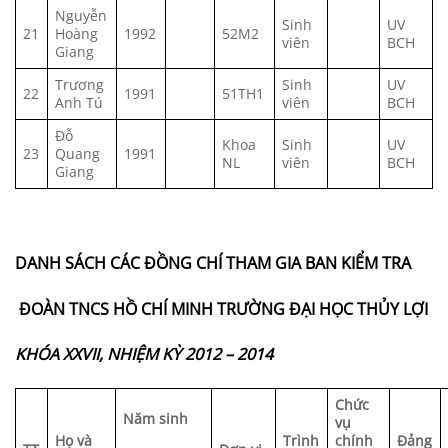
Nguyễn
Sinh
UV
21
Hoàng
1992
52M2
viên
BCH
Giang
Trương
Sinh
UV
22
1991
51TH1
Anh Tú
viên
BCH
Đỗ
Khoa
Sinh
UV
23
Quang
1991
NL
viên
BCH
Giang
DANH SÁCH CÁC ĐỒNG CHÍ THAM GIA
BAN KIỂM TRA
ĐOÀN TNCS HỒ CHÍ MINH TRƯỜNG ĐẠI HỌC THỦY LỢI
KHÓA XXVII, NHIỆM KỲ 2012 – 2014
Chức
Năm sinh
vụ
Họ và
Trình
chính
Đảng