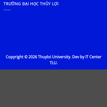
TRƯỜNG ĐẠI HỌC THỦY LỢI
Copyright © 2026 Thuyloi University. Dev by IT Center
TLU.