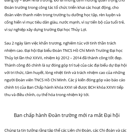
Đảng ủy – BGH Nhà trường. Đó là những định hướng quan trọng cho
Đoàn trường trong công tác tổ chức triển khai các hoạt động, cho
đoàn viên thanh niên trong trường tu dưỡng học tập, rèn luyện và
cống hiến vì mục tiêu dân giàu, nước mạnh, vì sự tiến bộ của tuổi trẻ,
vì sự nghiệp xây dựng trường Đại học Thủy Lợi.
Sau 2 ngày làm việc khẩn trương, nghiêm túc với tinh thần trách
nhiệm cao. Đại hội Đại biểu Đoàn TNCS Hồ Chí Minh Trường Đại học
Thủy lợi lần thứ XXVII, nhiệm kỳ 2012 – 2014 đã thành công tốt đẹp.
Thành công đó chính là sự đóng góp trí tuệ của các đại biểu dự Đại hội
với tri thức, tâm huyết, lòng nhiệt tình và trách nhiệm cao của những
người Đoàn viên TNCS Hồ Chí Minh. Các ý kiến đóng góp vào báo cáo
chính trị của Ban Chấp hành khóa XXVI sẽ được BCH khóa XXVII tiếp
thu và điều chỉnh, cụ thể hóa trong nhiệm kỳ tới.
Ban chấp hành Đoàn trường mới ra mắt Đại hội
Chúng ta tin tưởng rằng tập thể các Liên chi Đoàn, các Chi đoàn và các