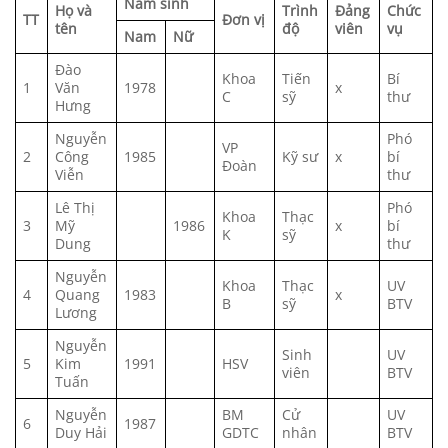
Năm sinh
Họ và
Trình
Đảng
Chức
TT
Đơn vị
tên
độ
viên
vụ
Nam
Nữ
Đào
Khoa
Tiến
Bí
1
Văn
1978
x
C
sỹ
thư
Hưng
Nguyễn
Phó
VP
2
Công
1985
Kỹ sư
x
bí
Đoàn
Viễn
thư
Lê Thị
Phó
Khoa
Thạc
3
Mỹ
1986
x
bí
K
sỹ
Dung
thư
Nguyễn
Khoa
Thạc
UV
4
Quang
1983
x
B
sỹ
BTV
Lương
Nguyễn
Sinh
UV
5
Kim
1991
HSV
viên
BTV
Tuấn
Nguyễn
BM
Cử
UV
6
1987
Duy Hải
GDTC
nhân
BTV