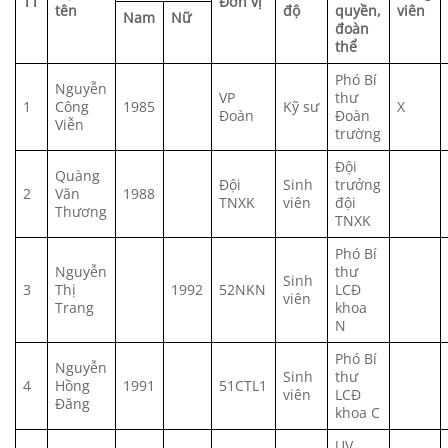
TT
Đơn vị
tên
độ
quyền,
viên
Nam
Nữ
đoàn
thể
Phó Bí
Nguyễn
VP
thư
1
Công
1985
Kỹ sư
X
Đoàn
Đoàn
Viễn
trường
Đội
Quàng
Đội
Sinh
trưởng
2
Văn
1988
TNXK
viên
đội
Thương
TNXK
Phó Bí
Nguyễn
thư
Sinh
3
Thị
1992
52NKN
LCĐ
viên
Trang
khoa
N
Phó Bí
Nguyễn
Sinh
thư
4
Hồng
1991
51CTL1
viên
LCĐ
Đăng
khoa C
UV