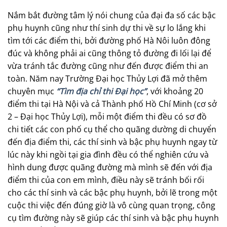
Nắm bắt đường tâm l‎ý nói chung của đại đa số các bậc
phụ huynh cũng như thí sinh dự thi về sự lo lắng khi
tìm tới các điểm thi, bởi đường phố Hà Nôi luôn đông
đúc và không phải ai cũng thông tỏ đường đi lối lại để
vừa tránh tắc đường cũng như đến được điểm thi an
toàn. Năm nay Trường Đại học Thủy Lợi đã mở thêm
chuyên mục
“Tìm địa chỉ thi Đại học”
, với khoảng 20
điểm thi tại Hà Nội và cả Thành phố Hồ Chí Minh (cơ sở
2 – Đại học Thủy Lợi), mỗi một điểm thi đều có sơ đồ
chi tiết các con phố cụ thể cho quãng dường di chuyển
đến địa điểm thi, các thí sinh và bậc phụ huynh ngay từ
lúc này khi ngồi tại gia đình đều có thể nghiên cứu và
hình dung được quãng đường mà mình sẽ đến với địa
điểm thi của con em mình, điều này sẽ tránh bối rối
cho các thí sinh và các bậc phụ huynh, bởi lẽ trong một
cuộc thi việc đến đúng giờ là vô cùng quan trọng, công
cụ tìm đường này sẽ giúp các thí sinh và bậc phụ huynh