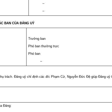
–
–
ÁC BAN CỦA ĐẢNG UỶ
Trưởng ban
Phó ban thường trực
Phó ban
–
ụ trách. Đảng uỷ chỉ định các đ/c Phạm Cử, Nguyễn Đức Đệ giúp Đảng uỷ t
ủa Đảng: