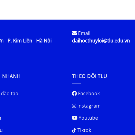
Email:
n - P. Kim Liên - Hà Nội
daihocthuyloi@tlu.edu.vn
P NHANH
THEO DÕI TLU
 đào tạo
Facebook
Instagram
h
Youtube
u
Tiktok