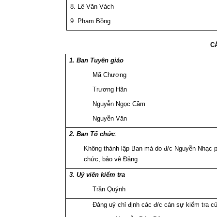
8. Lê Văn Vách
9. Phạm Bồng
C
1. Ban Tuyên giáo
Mã Chương
Trương Hãn
Nguyễn Ngọc Cầm
Nguyễn Văn
2. Ban Tổ chức
:
Không thành lập Ban mà do đ/c Nguyễn Nhạc ph
chức, bảo vệ Đảng
3. Uỷ viên kiểm tra
Trần Quýnh
Đảng uỷ chỉ định các đ/c cán sự kiểm tra c