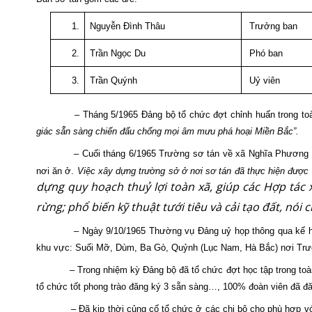
1.
Nguyễn Đình Thâu
Trưởng ban
2.
Trần Ngọc Du
Phó ban
3.
Trần Quýnh
Uỷ viên
– Tháng 5/1965 Đảng bộ tổ chức đợt chỉnh huấn trong toà
giác sẵn sàng chiến đấu chống mọi âm mưu phá hoại Miền Bắc”.
– Cuối tháng 6/1965 Trường sơ tán về xã Nghĩa Phương 
nơi ăn ở.
Việc xây dựng trường sở ở nơi sơ tán đã thực hiện được
dựng quy hoạch thuỷ lợi toàn xã, giúp các Hợp tác 
rừng; phổ biến kỹ thuật tưới tiêu và cải tạo đất, nó
– Ngày 9/10/1965 Thường vụ Đảng uỷ họp thông qua kế ho
khu vực: Suối Mỡ, Dùm, Ba Gò, Quỷnh (Lục Nam, Hà Bắc) nơi Trườn
– Trong nhiệm kỳ Đảng bộ đã tổ chức đợt học tập trong to
tổ chức tốt phong trào đăng ký 3 sẵn sàng…, 100% đoàn viên đã đă
– Đã kịp thời củng cố tổ chức ở các chi bộ cho phù hợp với