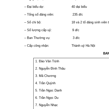
– Đại biểu dự:
40 đại biểu
– Tổng số đảng viên:
235 đ/c
– Số chi bộ:
18 và 2 tổ đảng sinh viên
– Số lượng cấp uỷ:
9 đ/c
– Ban Thường vụ:
3 đ/c
– Cấp công nhận:
Thành uỷ Hà Nội
BA
1. Đào Văn Trịnh
2. Nguyễn Đình Thâu
3. Mã Chương
4. Trần Quýnh
5. Trần Ngọc Danh
6. Trần Ngọc Du
7. Nguyễn Nhạc