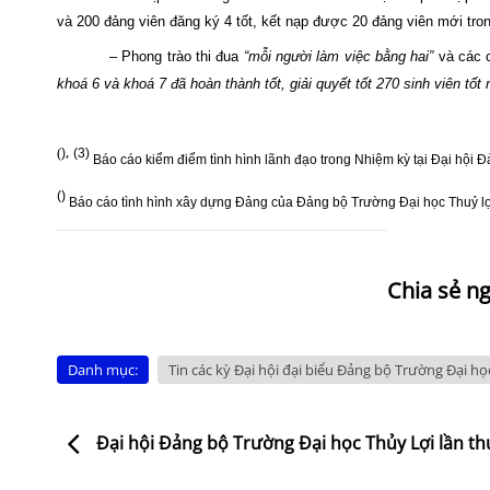
và 200 đảng viên đăng ký 4 tốt, kết nạp được 20 đảng viên mới tron
– Phong trào thi đua
“mỗi người làm việc bằng hai”
và các 
khoá 6 và khoá 7 đã hoàn thành tốt, giải quyết tốt 270 sinh viên tốt 
),
(
(3)
Báo cáo kiểm điểm tình hình lãnh đạo trong Nhiệm kỳ tại Đại hội 
)
(
Báo cáo tình hình xây dựng Đảng của Đảng bộ Trường Đại học Thuỷ l
Danh mục:
Tin các kỳ Đại hội đại biểu Đảng bộ Trường Đại họ
Đại hội Đảng bộ Trường Đại học Thủy Lợi lần th