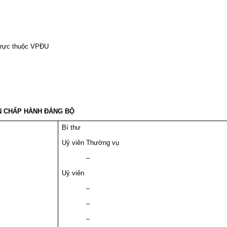
 trực thuộc VPĐU
N CHẤP HÀNH ĐẢNG BỘ
Bí thư
Uỷ viên Thường vụ
–
Uỷ viên
–
–
–