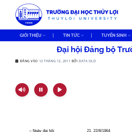
Bỏ
qua
nội
dung
GIỚI THIỆU
TIN TỨC
TUYỂN SINH
Đại hội Đảng bộ Trư
ĐĂNG VÀO
12 THÁNG 12, 2011
BỞI
DATA OLD
– Ngày đại hội:
21, 22/8/1964