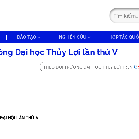
ĐÀO TẠO
NGHIÊN CỨU
HỢP TÁC QUỐ
ờng Đại học Thủy Lợi lần thứ V
THEO DÕI TRƯỜNG ĐẠI HỌC THỦY LỢI TRÊN
ĐẠI HỘI LẦN THỨ V