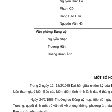
Nguyễn Đức Đệ
Phạm Cử
Đặng Cao Lưu
Nguyễn Văn Hồ
Văn phòng Đảng uỷ
Nguyễn Nhạc
Trương Hãn
Hoàng Xuân Ánh
MỘT SỐ H
– Trong 2 ngày 12, 13/2/1965 Đại hội giữa nhiệm kỳ của 
luận tham gia ý kiến Báo cáo kiểm điểm tình hình lãnh đạo 6 tháng 
– Ngày 24/2/1965 Thường vụ Đảng uỷ họp, tiếp đó ngày
Trường, quyết định một số vấn đề về phòng không, phương án, đị
Ban sơ tán gồm các đ/c: