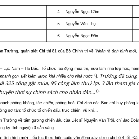
4.
Nguyễn Ngọc Cầm
5.
Nguyễn Văn Thụ
6.
Nguyễn Ngọc Đôn
n Trường, quán triệt Chỉ thị 81 của Bộ Chính trị về
“Nhận rõ tình hình mới,
– Lục Nam – Hà Bắc. Tổ chức lao động mua tre, nứa làm nhà lớp học, hầm
)
. Trường đã cùng 
(
 nhanh gọn, tiết kiệm được khá nhiều cho Nhà nước
xã 325 công gặt mùa, 95 công làm thuỷ lợi, 3 lần tham gia
(
).
i chuyện thời sự chính sách cho nhân dân…
ạch phòng không, tác chiến, phòng hoả. Chỉ định các Ban chỉ huy phòng k
g sơ tán; tổ chức tổ chiến đấu, trực chiến, vũ khí…
àn Trường về tấm gương chiến đấu của Liệt sĩ Nguyễn Văn Trỗi, chỉ đạo Đoà
ng ký tình nguyện 3 sẵn sàng.
 tình hình mới, tiếp tục thực hiện cuộc vận động xây dựng chi bộ 4 tốt. Đã 