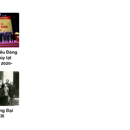
iểu Đảng
ủy lợi
 2020-
ng Đại
III