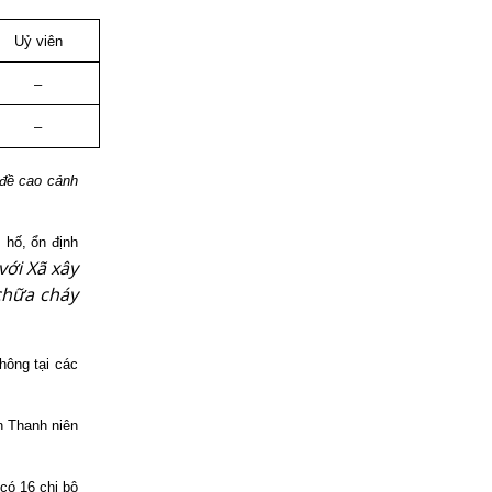
Uỷ viên
–
–
 đề cao cảnh
 hố, ổn định
với Xã xây
 chữa cháy
hông tại các
n Thanh niên
có 16 chi bộ