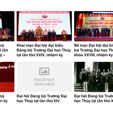
 bộ
Khai mạc Đại hội đại biểu
Bế mạc Đại hội đại b
i lần
Đảng bộ Trường Đại học Thủy
bộ Trường Đại học Th
5 –
lợi lần thứ XXIX, nhiệm kỳ
khóa XXVIII, nhiệm kỳ
g tạo –
2025-2030
2025
 bộ
Đại hội Đảng bộ Trường Đại
Đại hội Đảng bộ Trườ
ệm kỳ
học Thủy lợi lần thứ XIV
học Thủy lợi lần thứ X