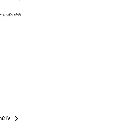
c tuyển sinh
thứ IV