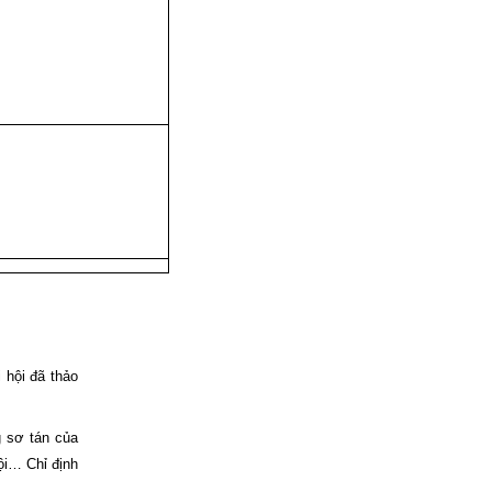
 hội đã thảo
g sơ tán của
ội… Chỉ định