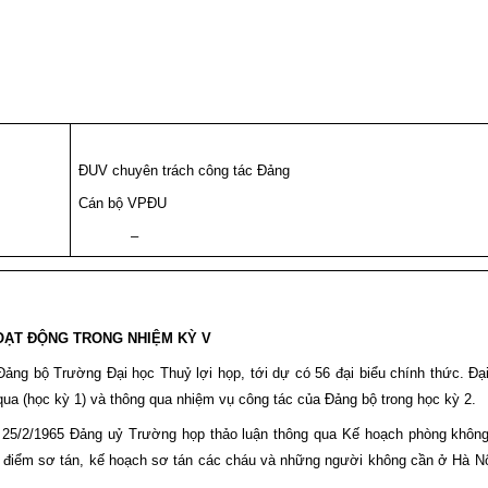
ĐUV chuyên trách công tác Đảng
Cán bộ VPĐU
–
OẠT ĐỘNG TRONG NHIỆM KỲ V
Đảng bộ Trường Đại học Thuỷ lợi họp, tới dự có 56 đại biểu chính thức. Đại
qua (học kỳ 1) và thông qua nhiệm vụ công tác của Đảng bộ trong học kỳ 2.
 25/2/1965 Đảng uỷ Trường họp thảo luận thông qua Kế hoạch phòng khôn
a điểm sơ tán, kế hoạch sơ tán các cháu và những người không cần ở Hà N